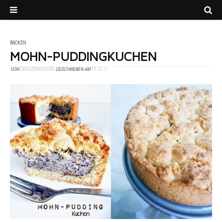
BACKEN
MOHN-PUDDINGKUCHEN
VON
GENUSSKOCHEN
GESCHRIEBEN AM
15.10.11