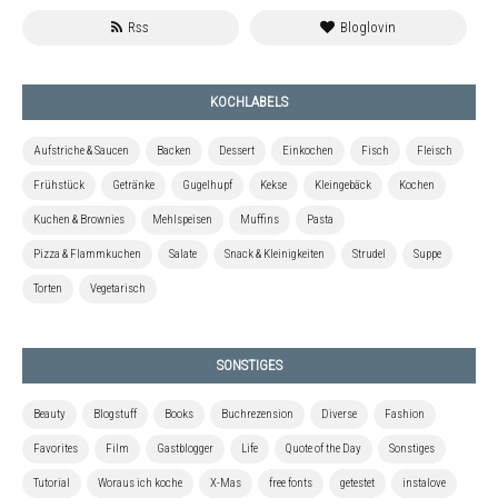
KOCHLABELS
Aufstriche & Saucen
Backen
Dessert
Einkochen
Fisch
Fleisch
Frühstück
Getränke
Gugelhupf
Kekse
Kleingebäck
Kochen
Kuchen & Brownies
Mehlspeisen
Muffins
Pasta
Pizza & Flammkuchen
Salate
Snack & Kleinigkeiten
Strudel
Suppe
Torten
Vegetarisch
SONSTIGES
Beauty
Blogstuff
Books
Buchrezension
Diverse
Fashion
Favorites
Film
Gastblogger
Life
Quote of the Day
Sonstiges
Tutorial
Woraus ich koche
X-Mas
free fonts
getestet
instalove