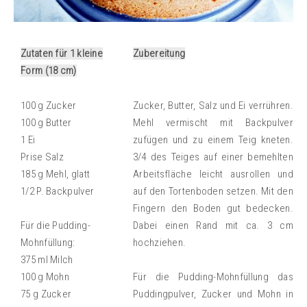
Zutaten für 1 kleine
Zubereitung
Form (18 cm)
100 g Zucker
Zucker, Butter, Salz und Ei verrühren.
100 g Butter
Mehl vermischt mit Backpulver
1 Ei
zufügen und zu einem Teig kneten.
Prise Salz
3/4 des Teiges auf einer bemehlten
185 g Mehl, glatt
Arbeitsfläche leicht ausrollen und
1/2 P. Backpulver
auf den Tortenboden setzen. Mit den
Fingern den Boden gut bedecken.
Für die Pudding-
Dabei einen Rand mit ca. 3 cm
Mohnfüllung:
hochziehen.
375 ml Milch
100 g Mohn
Für die Pudding-Mohnfüllung das
75 g Zucker
Puddingpulver, Zucker und Mohn in