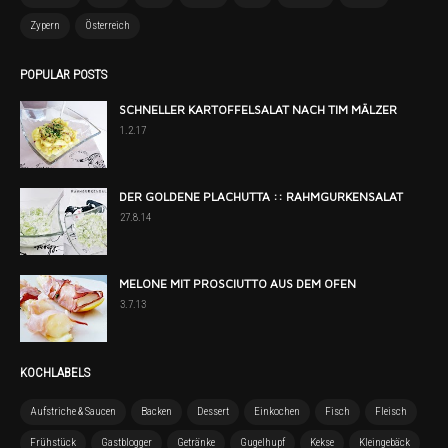
Zypern
Österreich
POPULAR POSTS
SCHNELLER KARTOFFELSALAT NACH TIM MÄLZER
1.2.17
DER GOLDENE PLACHUTTA :: RAHMGURKENSALAT
27.8.14
MELONE MIT PROSCIUTTO AUS DEM OFEN
3.7.13
KOCHLABELS
Aufstriche & Saucen
Backen
Dessert
Einkochen
Fisch
Fleisch
Frühstück
Gastblogger
Getränke
Gugelhupf
Kekse
Kleingebäck