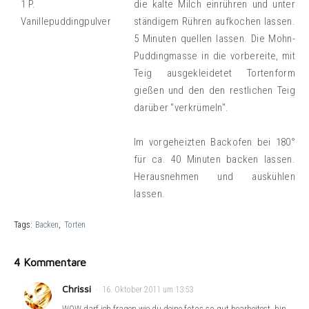
1 P.
die kalte Milch einrühren und unter
Vanillepuddingpulver
ständigem Rühren aufkochen lassen.
5 Minuten quellen lassen. Die Mohn-
Puddingmasse in die vorbereite, mit
Teig ausgekleidetet Tortenform
gießen und den den restlichen Teig
darüber "verkrümeln".
Im vorgeheizten Backofen bei 180°
für ca. 40 Minuten backen lassen.
Herausnehmen und auskühlen
lassen.
Tags:
Backen
Torten
4 Kommentare
Chrissi
16. Oktober 2011 um 13:53
WOW darf ich fragen wie du deine fotos so gut bearbeitest ,bin