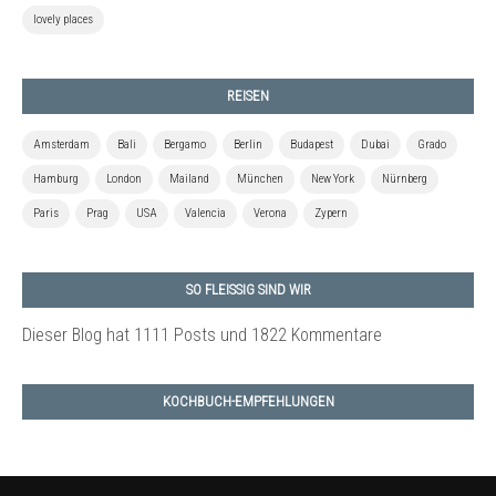
lovely places
REISEN
Amsterdam
Bali
Bergamo
Berlin
Budapest
Dubai
Grado
Hamburg
London
Mailand
München
New York
Nürnberg
Paris
Prag
USA
Valencia
Verona
Zypern
SO FLEISSIG SIND WIR
Dieser Blog hat 1111 Posts
und 1822 Kommentare
KOCHBUCH-EMPFEHLUNGEN