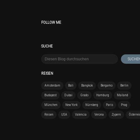
FOLLOW ME
SUCHE
REISEN
Amsterdam
Bali
Bangkok
Bergamo
Berlin
Budapest
Dubai
Grado
Hamburg
Mailand
München
New York
Nürnberg
Paris
Prag
Reisen
USA
Valencia
Verona
Zypern
Österrei