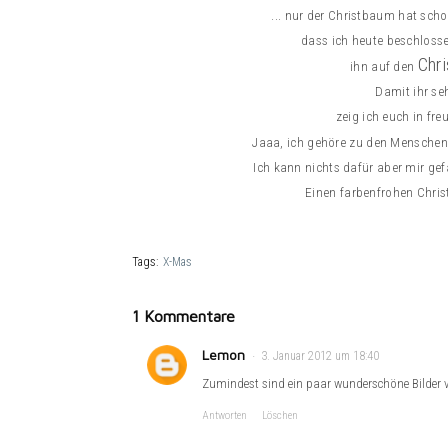
... nur der Christbaum hat sch
dass ich heute beschlosse
Chr
ihn auf den
Damit ihr se
zeig ich euch in fr
Jaaa, ich gehöre zu den Menschen
Ich kann nichts dafür aber mir gef
Einen farbenfrohen Chri
Tags:
X-Mas
1 Kommentare
Lemon
3. Januar 2012 um 18:40
Zumindest sind ein paar wunderschöne Bilder
Antworten
Löschen