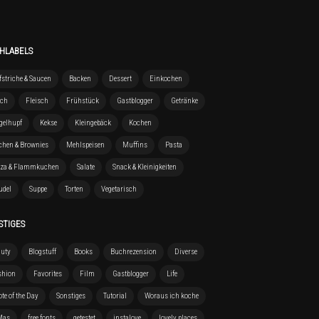
HLABELS
striche & Saucen
Backen
Dessert
Einkochen
sch
Fleisch
Frühstück
Gastblogger
Getränke
gelhupf
Kekse
Kleingebäck
Kochen
chen & Brownies
Mehlspeisen
Muffins
Pasta
zza & Flammkuchen
Salate
Snack & Kleinigkeiten
udel
Suppe
Torten
Vegetarisch
STIGES
auty
Blogstuff
Books
Buchrezension
Diverse
shion
Favorites
Film
Gastblogger
Life
te of the Day
Sonstiges
Tutorial
Woraus ich koche
Mas
free fonts
getestet
instalove
lovely places