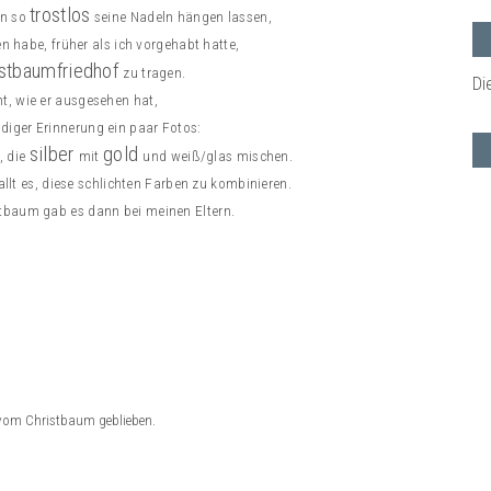
trostlos
on so
seine Nadeln hängen lassen,
n habe, früher als ich vorgehabt hatte,
istbaumfriedhof
zu tragen.
Di
ht, wie er ausgesehen hat,
eudiger Erinnerung ein paar Fotos:
silber
gold
, die
mit
und weiß/glas mischen.
allt es, diese schlichten Farben zu kombinieren.
stbaum gab es dann bei meinen Eltern.
 vom Christbaum geblieben.