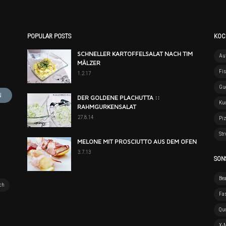
POPULAR POSTS
KOC
SCHNELLER KARTOFFELSALAT NACH TIM
Auf
MÄLZER
Fi
1.2.17
Gu
DER GOLDENE PLACHUTTA ::
Ku
RAHMGURKENSALAT
27.8.14
Pi
Str
MELONE MIT PROSCIUTTO AUS DEM OFEN
3.7.13
SON
Be
ch
Fa
Quo
X-