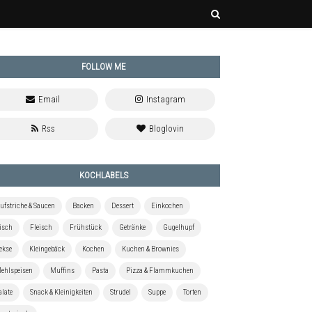
FOLLOW ME
KOCHLABELS
ufstriche & Saucen
Backen
Dessert
Einkochen
isch
Fleisch
Frühstück
Getränke
Gugelhupf
ekse
Kleingebäck
Kochen
Kuchen & Brownies
ehlspeisen
Muffins
Pasta
Pizza & Flammkuchen
alate
Snack & Kleinigkeiten
Strudel
Suppe
Torten