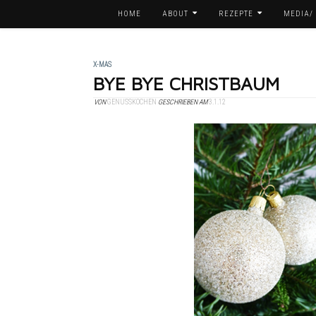
HOME
ABOUT
REZEPTE
MEDIA/
X-MAS
BYE BYE CHRISTBAUM
VON
GENUSSKOCHEN
GESCHRIEBEN AM
3.1.12