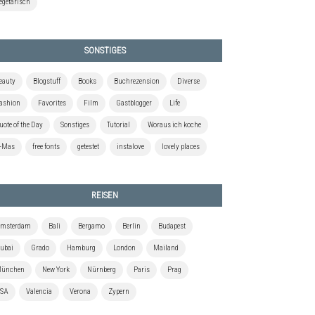
egetarisch
SONSTIGES
eauty
Blogstuff
Books
Buchrezension
Diverse
ashion
Favorites
Film
Gastblogger
Life
uote of the Day
Sonstiges
Tutorial
Woraus ich koche
-Mas
free fonts
getestet
instalove
lovely places
REISEN
msterdam
Bali
Bergamo
Berlin
Budapest
ubai
Grado
Hamburg
London
Mailand
ünchen
New York
Nürnberg
Paris
Prag
SA
Valencia
Verona
Zypern