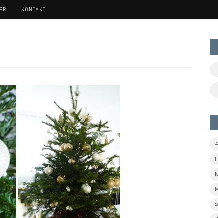
 PR
KONTAKT
A
F
K
M
S