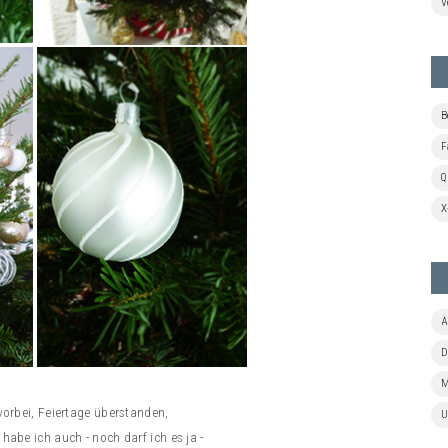
V
B
F
Q
X
A
D
M
vorbei, Feiertage überstanden,
U
habe ich auch - noch darf ich es ja -