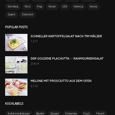
Nürnberg
Paris
Prag
Reisen
USA
Valencia
Verona
Zypern
Österreich
POPULAR POSTS
SCHNELLER KARTOFFELSALAT NACH TIM MÄLZER
1.2.17
DER GOLDENE PLACHUTTA :: RAHMGURKENSALAT
27.8.14
MELONE MIT PROSCIUTTO AUS DEM OFEN
3.7.13
KOCHLABELS
Aufstriche & Saucen
Backen
Dessert
Einkochen
Fisch
Fleisch