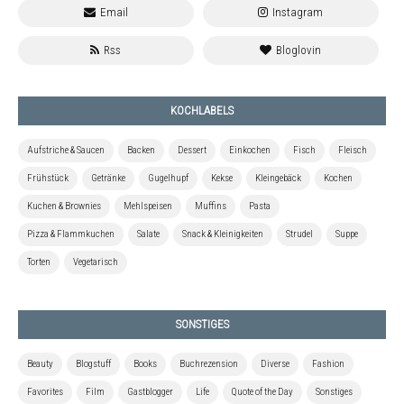
KOCHLABELS
Aufstriche & Saucen
Backen
Dessert
Einkochen
Fisch
Fleisch
Frühstück
Getränke
Gugelhupf
Kekse
Kleingebäck
Kochen
Kuchen & Brownies
Mehlspeisen
Muffins
Pasta
Pizza & Flammkuchen
Salate
Snack & Kleinigkeiten
Strudel
Suppe
Torten
Vegetarisch
SONSTIGES
Beauty
Blogstuff
Books
Buchrezension
Diverse
Fashion
Favorites
Film
Gastblogger
Life
Quote of the Day
Sonstiges