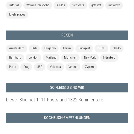
Tutorial
Woraus ich koche
X-Mas
free fonts
getestet
instalove
lovely places
REISEN
Amsterdam
Bali
Bergamo
Berlin
Budapest
Dubai
Grado
Hamburg
London
Mailand
München
New York
Nürnberg
Paris
Prag
USA
Valencia
Verona
Zypern
SO FLEISSIG SIND WIR
Dieser Blog hat 1111 Posts
und 1822 Kommentare
KOCHBUCH-EMPFEHLUNGEN