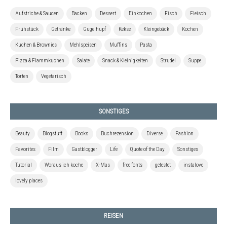
Aufstriche & Saucen
Backen
Dessert
Einkochen
Fisch
Fleisch
Frühstück
Getränke
Gugelhupf
Kekse
Kleingebäck
Kochen
Kuchen & Brownies
Mehlspeisen
Muffins
Pasta
Pizza & Flammkuchen
Salate
Snack & Kleinigkeiten
Strudel
Suppe
Torten
Vegetarisch
SONSTIGES
Beauty
Blogstuff
Books
Buchrezension
Diverse
Fashion
Favorites
Film
Gastblogger
Life
Quote of the Day
Sonstiges
Tutorial
Woraus ich koche
X-Mas
free fonts
getestet
instalove
lovely places
REISEN