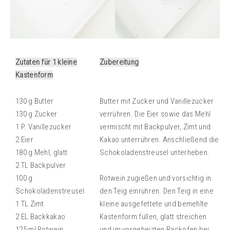
Zutaten für 1 kleine
Zubereitung
Kastenform
130 g Butter
Butter mit Zucker und Vanillezucker
130 g Zucker
verrühren. Die Eier sowie das Mehl
1 P. Vanillezucker
vermischt mit Backpulver, Zimt und
2 Eier
Kakao unterrühren. Anschließend die
180 g Mehl, glatt
Schokoladenstreusel unterheben.
2 TL Backpulver
100 g
Rotwein zugießen und vorsichtig in
Schokoladenstreusel
den Teig einrühren. Den Teig in eine
1 TL Zimt
kleine ausgefettete und bemehlte
2 EL Backkakao
Kastenform füllen, glatt streichen
125 ml Rotwein
und im vorgeheizten Backofen bei