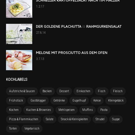
SCHNELLER KARTOFFELSALAT NACH TIM MÄLZER
1.2.17
DER GOLDENE PLACHUTTA :: RAHMGURKENSALAT
27.8.14
MELONE MIT PROSCIUTTO AUS DEM OFEN
3.7.13
KOCHLABELS
Aufstriche & Saucen
Backen
Dessert
Einkochen
Fisch
Fleisch
Frühstück
Gastblogger
Getränke
Gugelhupf
Kekse
Kleingebäck
Kochen
Kuchen & Brownies
Mehlspeisen
Muffins
Pasta
Pizza & Flammkuchen
Salate
Snack & Kleinigkeiten
Strudel
Suppe
Torten
Vegetarisch