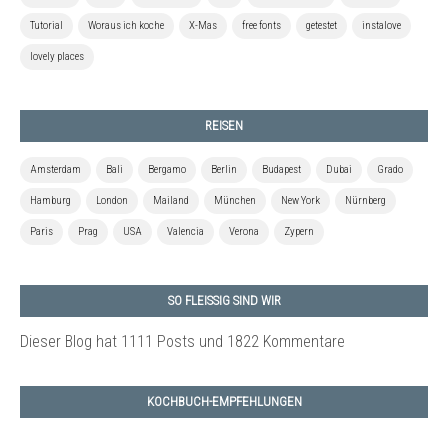
Tutorial
Woraus ich koche
X-Mas
free fonts
getestet
instalove
lovely places
REISEN
Amsterdam
Bali
Bergamo
Berlin
Budapest
Dubai
Grado
Hamburg
London
Mailand
München
New York
Nürnberg
Paris
Prag
USA
Valencia
Verona
Zypern
SO FLEISSIG SIND WIR
Dieser Blog hat 1111 Posts
und 1822 Kommentare
KOCHBUCH-EMPFEHLUNGEN