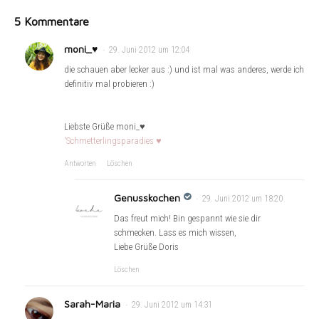
5 Kommentare
moni_♥
29. Juni 2012 um 12:04
die schauen aber lecker aus :) und ist mal was anderes, werde ich
definitiv mal probieren :)
Liebste Grüße moni_♥
'Schmetterlingsparadies ♥
Antworten
Löschen
Genusskochen
29. Juni 2012 um 18:20
Das freut mich! Bin gespannt wie sie dir
schmecken. Lass es mich wissen,
Liebe Grüße Doris
Löschen
Sarah-Maria
29. Juni 2012 um 14:31