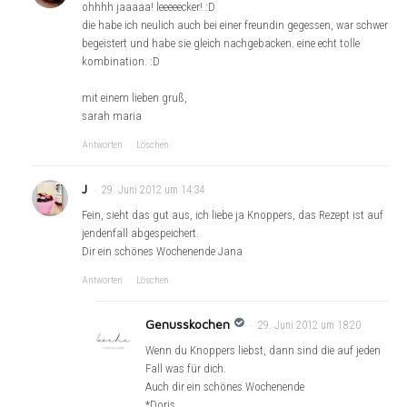
ohhhh jaaaaa! leeeeecker! :D
die habe ich neulich auch bei einer freundin gegessen, war schwer
begeistert und habe sie gleich nachgebacken. eine echt tolle
kombination. :D
mit einem lieben gruß,
sarah maria
Antworten
Löschen
J
29. Juni 2012 um 14:34
Fein, sieht das gut aus, ich liebe ja Knoppers, das Rezept ist auf
jendenfall abgespeichert.
Dir ein schönes Wochenende Jana
Antworten
Löschen
Genusskochen
29. Juni 2012 um 18:20
Wenn du Knoppers liebst, dann sind die auf jeden
Fall was für dich.
Auch dir ein schönes Wochenende
*Doris