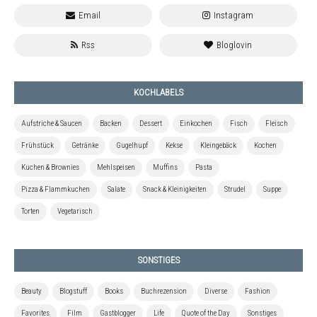
KOCHLABELS
Aufstriche & Saucen
Backen
Dessert
Einkochen
Fisch
Fleisch
Frühstück
Getränke
Gugelhupf
Kekse
Kleingebäck
Kochen
Kuchen & Brownies
Mehlspeisen
Muffins
Pasta
Pizza & Flammkuchen
Salate
Snack & Kleinigkeiten
Strudel
Suppe
Torten
Vegetarisch
SONSTIGES
Beauty
Blogstuff
Books
Buchrezension
Diverse
Fashion
Favorites
Film
Gastblogger
Life
Quote of the Day
Sonstiges