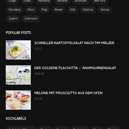
Dubai
Grado
Hamburg
Mailand
München
New York
Nürnberg
Paris
Prag
Reisen
USA
Valencia
Verona
Zypern
Österreich
POPULAR POSTS
SCHNELLER KARTOFFELSALAT NACH TIM MÄLZER
1.2.17
DER GOLDENE PLACHUTTA :: RAHMGURKENSALAT
27.8.14
MELONE MIT PROSCIUTTO AUS DEM OFEN
3.7.13
KOCHLABELS