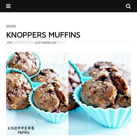
BACKEN
KNOPPERS MUFFINS
VON
GENUSSKOCHEN
GESCHRIEBEN AM
29.6.12