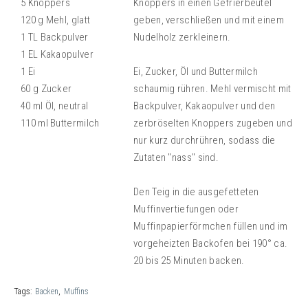
5 Knoppers
Knoppers in einen Gefrierbeutel
120 g Mehl, glatt
geben, verschließen und mit einem
1 TL Backpulver
Nudelholz zerkleinern.
1 EL Kakaopulver
1 Ei
Ei, Zucker, Öl und Buttermilch
60 g Zucker
schaumig rühren. Mehl vermischt mit
40 ml Öl, neutral
Backpulver, Kakaopulver und den
110 ml Buttermilch
zerbröselten Knoppers zugeben und
nur kurz durchrühren, sodass die
Zutaten "nass" sind.
Den Teig in die ausgefetteten
Muffinvertiefungen oder
Muffinpapierförmchen füllen und im
vorgeheizten Backofen bei 190° ca.
20 bis 25 Minuten backen.
Tags:
Backen
Muffins