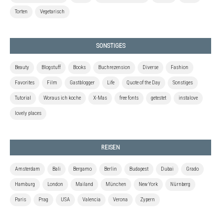
Torten
Vegetarisch
SONSTIGES
Beauty
Blogstuff
Books
Buchrezension
Diverse
Fashion
Favorites
Film
Gastblogger
Life
Quote of the Day
Sonstiges
Tutorial
Woraus ich koche
X-Mas
free fonts
getestet
instalove
lovely places
REISEN
Amsterdam
Bali
Bergamo
Berlin
Budapest
Dubai
Grado
Hamburg
London
Mailand
München
New York
Nürnberg
Paris
Prag
USA
Valencia
Verona
Zypern