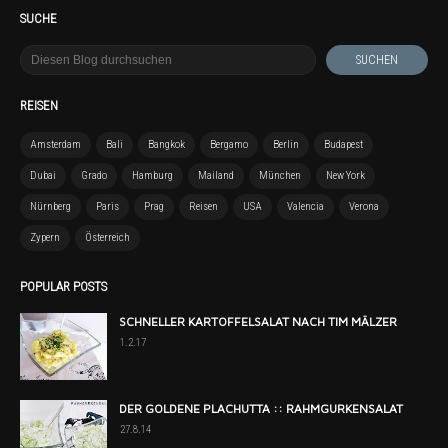
SUCHE
REISEN
Amsterdam
Bali
Bangkok
Bergamo
Berlin
Budapest
Dubai
Grado
Hamburg
Mailand
München
New York
Nürnberg
Paris
Prag
Reisen
USA
Valencia
Verona
Zypern
Österreich
POPULAR POSTS
SCHNELLER KARTOFFELSALAT NACH TIM MÄLZER
1.2.17
DER GOLDENE PLACHUTTA :: RAHMGURKENSALAT
27.8.14