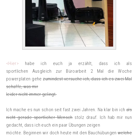
<Hier>
habe ich euch ja erzählt, dass ich als
sportlichen Ausgleich zur Büroarbeit 2 Mal die Woche
powerplaten gehe
zumindest versuche ich, dass ich es zwei Mal
schaffe, was mir
leider nicht immer gelingt.
Ich mache es nun schon seit fast zwei Jahren. Na klar bin ich
als
nicht gerade sportlicher Mensch
stolz drauf. Ich hab mir nun
gedacht, dass ich euch ein paar Übungen zeigen
möchte. Beginnen wir doch heute mit den Bauchübungen
welche