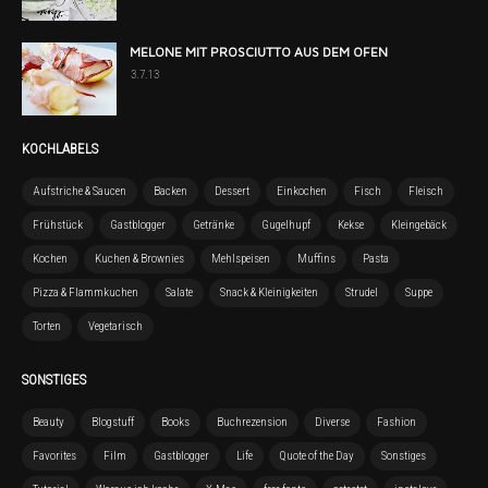
MELONE MIT PROSCIUTTO AUS DEM OFEN
3.7.13
KOCHLABELS
Aufstriche & Saucen
Backen
Dessert
Einkochen
Fisch
Fleisch
Frühstück
Gastblogger
Getränke
Gugelhupf
Kekse
Kleingebäck
Kochen
Kuchen & Brownies
Mehlspeisen
Muffins
Pasta
Pizza & Flammkuchen
Salate
Snack & Kleinigkeiten
Strudel
Suppe
Torten
Vegetarisch
SONSTIGES
Beauty
Blogstuff
Books
Buchrezension
Diverse
Fashion
Favorites
Film
Gastblogger
Life
Quote of the Day
Sonstiges