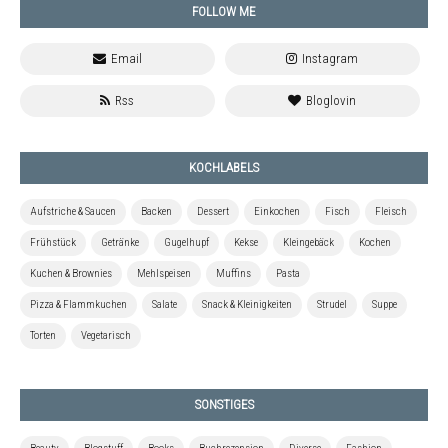
FOLLOW ME
KOCHLABELS
Aufstriche & Saucen
Backen
Dessert
Einkochen
Fisch
Fleisch
Frühstück
Getränke
Gugelhupf
Kekse
Kleingebäck
Kochen
Kuchen & Brownies
Mehlspeisen
Muffins
Pasta
Pizza & Flammkuchen
Salate
Snack & Kleinigkeiten
Strudel
Suppe
Torten
Vegetarisch
SONSTIGES