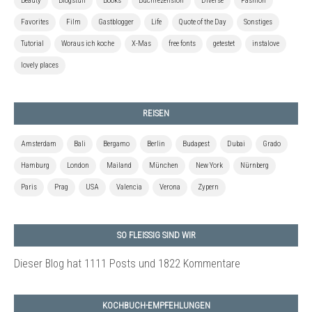
Beauty
Blogstuff
Books
Buchrezension
Diverse
Fashion
Favorites
Film
Gastblogger
Life
Quote of the Day
Sonstiges
Tutorial
Woraus ich koche
X-Mas
free fonts
getestet
instalove
lovely places
REISEN
Amsterdam
Bali
Bergamo
Berlin
Budapest
Dubai
Grado
Hamburg
London
Mailand
München
New York
Nürnberg
Paris
Prag
USA
Valencia
Verona
Zypern
SO FLEISSIG SIND WIR
Dieser Blog hat 1111 Posts
und 1822 Kommentare
KOCHBUCH-EMPFEHLUNGEN