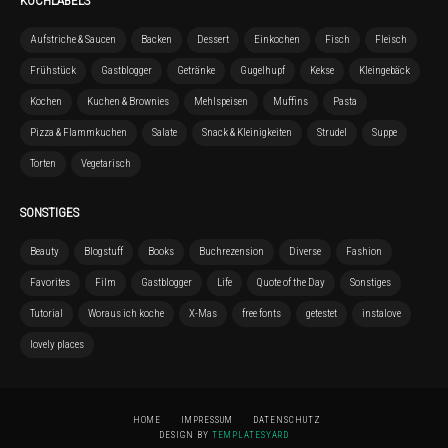
KOCHLABELS
Aufstriche & Saucen
Backen
Dessert
Einkochen
Fisch
Fleisch
Frühstück
Gastblogger
Getränke
Gugelhupf
Kekse
Kleingebäck
Kochen
Kuchen & Brownies
Mehlspeisen
Muffins
Pasta
Pizza & Flammkuchen
Salate
Snack & Kleinigkeiten
Strudel
Suppe
Torten
Vegetarisch
SONSTIGES
Beauty
Blogstuff
Books
Buchrezension
Diverse
Fashion
Favorites
Film
Gastblogger
Life
Quote of the Day
Sonstiges
Tutorial
Woraus ich koche
X-Mas
free fonts
getestet
instalove
lovely places
HOME
IMPRESSUM
DATENSCHUTZ
DESIGN BY
TEMPLATESYARD