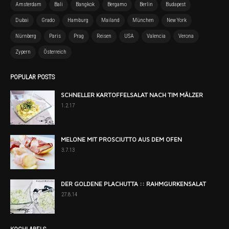
Amsterdam
Bali
Bangkok
Bergamo
Berlin
Budapest
Dubai
Grado
Hamburg
Mailand
München
New York
Nürnberg
Paris
Prag
Reisen
USA
Valencia
Verona
Zypern
Österreich
POPULAR POSTS
SCHNELLER KARTOFFELSALAT NACH TIM MÄLZER
1.2.17
MELONE MIT PROSCIUTTO AUS DEM OFEN
3.7.13
DER GOLDENE PLACHUTTA :: RAHMGURKENSALAT
27.8.14