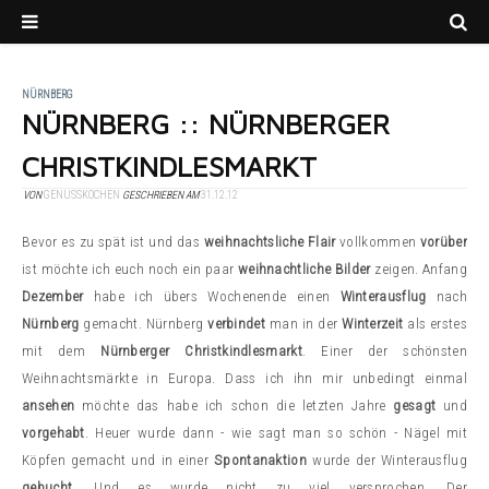
NÜRNBERG
NÜRNBERG :: NÜRNBERGER
CHRISTKINDLESMARKT
VON
GENUSSKOCHEN
GESCHRIEBEN AM
31.12.12
Bevor es zu spät ist und das
weihnachtsliche Flair
vollkommen
vorüber
ist möchte ich euch noch ein paar
weihnachtliche Bilder
zeigen. Anfang
Dezember
habe ich übers Wochenende einen
Winterausflug
nach
Nürnberg
gemacht. Nürnberg
verbindet
man in der
Winterzeit
als erstes
mit dem
Nürnberger Christkindlesmarkt
. Einer der schönsten
Weihnachtsmärkte in Europa. Dass ich ihn mir unbedingt einmal
ansehen
möchte das habe ich schon die letzten Jahre
gesagt
und
vorgehabt
. Heuer wurde dann - wie sagt man so schön - Nägel mit
Köpfen gemacht und in einer
Spontanaktion
wurde der Winterausflug
gebucht
. Und es wurde nicht zu viel versprochen. Der