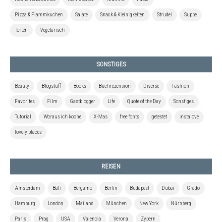
Pizza & Flammkuchen
Salate
Snack & Kleinigkeiten
Strudel
Suppe
Torten
Vegetarisch
SONSTIGES
Beauty
Blogstuff
Books
Buchrezension
Diverse
Fashion
Favorites
Film
Gastblogger
Life
Quote of the Day
Sonstiges
Tutorial
Woraus ich koche
X-Mas
free fonts
getestet
instalove
lovely places
REISEN
Amsterdam
Bali
Bergamo
Berlin
Budapest
Dubai
Grado
Hamburg
London
Mailand
München
New York
Nürnberg
Paris
Prag
USA
Valencia
Verona
Zypern