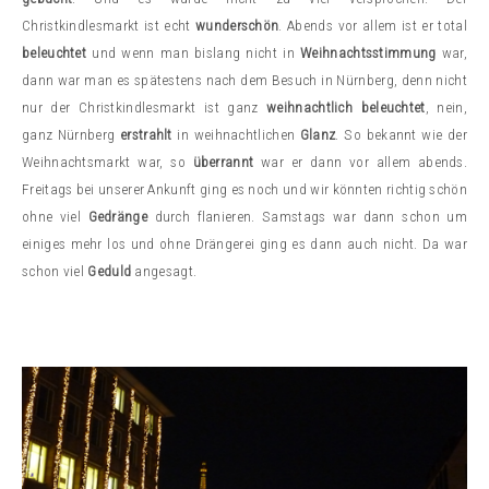
Christkindlesmarkt ist echt
wunderschön
. Abends vor allem ist er total
beleuchtet
und wenn man bislang nicht in
Weihnachtsstimmung
war,
dann war man es spätestens nach dem Besuch in Nürnberg, denn nicht
nur der Christkindlesmarkt ist ganz
weihnachtlich beleuchtet
, nein,
ganz Nürnberg
erstrahlt
in weihnachtlichen
Glanz
. So bekannt wie der
Weihnachtsmarkt war, so
überrannt
war er dann vor allem abends.
Freitags bei unserer Ankunft ging es noch und wir könnten richtig schön
ohne viel
Gedränge
durch flanieren. Samstags war dann schon um
einiges mehr los und ohne Drängerei ging es dann auch nicht. Da war
schon viel
Geduld
angesagt.