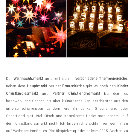
Der
Weihnachtsmarkt
unterteilt sich in
verschiedene Themenbereiche
:
neben dem
Hauptmarkt
bei der
Frauenkirche
gibt es noch den
Kinder
Christkindlesmarkt
und
Partner Christkindlesmarkt
bei dem es
handwerkliche Sachen bis über kulinarische Genüsslichkeiten aus den
unterschiedlichensten Ländern wie Sri Lanka, Griechenland oder
Schottland gibt. Viel Kitsch und Krimskrams findet man generell auf
dem Christkindlesmarkt nicht. Ich finde nichts schlimmer, wenn man
auf Weihnachtsmärkten Plastikspielzeug oder solche 0815 Sachen zu