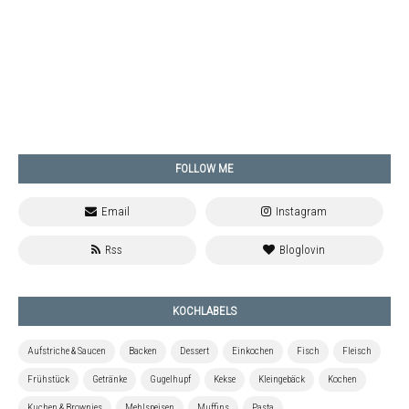
FOLLOW ME
KOCHLABELS
Aufstriche & Saucen
Backen
Dessert
Einkochen
Fisch
Fleisch
Frühstück
Getränke
Gugelhupf
Kekse
Kleingebäck
Kochen
Kuchen & Brownies
Mehlspeisen
Muffins
Pasta