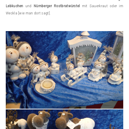
Lebkuchen
und
Nürnberger Rostbratwürstel
mit Sauerkraut oder im
Weckla [wie man dort sagt].