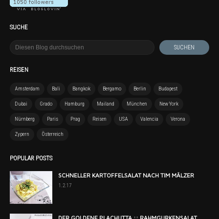
SUCHE
REISEN
Amsterdam
Bali
Bangkok
Bergamo
Berlin
Budapest
Dubai
Grado
Hamburg
Mailand
München
New York
Nürnberg
Paris
Prag
Reisen
USA
Valencia
Verona
Zypern
Österreich
POPULAR POSTS
SCHNELLER KARTOFFELSALAT NACH TIM MÄLZER
1.2.17
DER GOLDENE PLACHUTTA :: RAHMGURKENSALAT