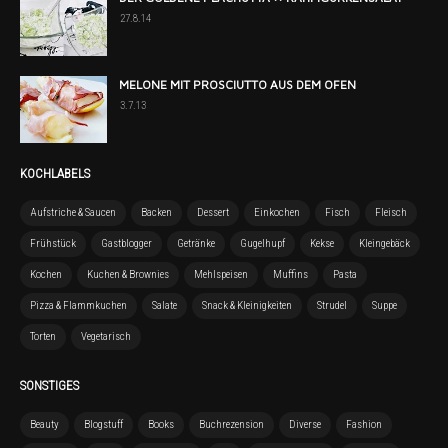
27.8.14
MELONE MIT PROSCIUTTO AUS DEM OFEN
3.7.13
KOCHLABELS
Aufstriche & Saucen
Backen
Dessert
Einkochen
Fisch
Fleisch
Frühstück
Gastblogger
Getränke
Gugelhupf
Kekse
Kleingebäck
Kochen
Kuchen & Brownies
Mehlspeisen
Muffins
Pasta
Pizza & Flammkuchen
Salate
Snack & Kleinigkeiten
Strudel
Suppe
Torten
Vegetarisch
SONSTIGES
Beauty
Blogstuff
Books
Buchrezension
Diverse
Fashion