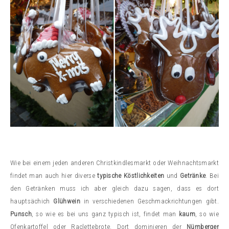
Wie bei einem jeden anderen Christkindlesmarkt oder Weihnachtsmarkt
findet man auch hier diverse
typische Köstlichkeiten
und
Getränke
. Bei
den Getränken muss ich aber gleich dazu sagen, dass es dort
hauptsächich
Glühwein
in verschiedenen Geschmackrichtungen gibt.
Punsch
, so wie es bei uns ganz typisch ist, findet man
kaum
, so wie
Ofenkartoffel oder Raclettebrote. Dort dominieren der
Nürnberger