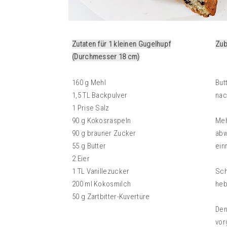
Zutaten für 1 kleinen Gugelhupf
Zub
(Durchmesser 18 cm)
160 g Mehl
But
1,5 TL Backpulver
nac
1 Prise Salz
90 g Kokosraspeln
Meh
90 g brauner Zucker
abw
55 g Butter
ein
2 Eier
1 TL Vanillezucker
Sch
200 ml Kokosmilch
heb
50 g Zartbitter-Kuvertüre
Den
vo