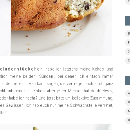
V
B
F
Q
X
koladenstückchen
habe ich letztens meine Kokos- und
hlich meine beiden "Sünden", bei denen ich einfach immer
ander vereint. Man kann sagen, sie vertragen sich auch ganz
nicht unbedingt mit Kokos, aber jeder Mensch hat doch etwas,
A
oder habe ich recht? Und jetzt bitte um kollektive Zustimmung,
D
es Gewissen. Ich hab euch nun meine Schwachstelle verratet,
M
lle?
U