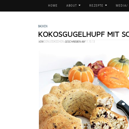
HOME
ABOUT
REZEPTE
MEDIA/
BACKEN
KOKOSGUGELHUPF MIT 
VON
GENUSSKOCHEN
GESCHRIEBEN AM
11.10.13