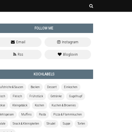
FOLLOW ME
KOCHLABELS
ufstriche & Saucen
Backen
Dessert
Einkochen
isch
Fleisch
Frühstück
Getränke
Gugelhupf
ekse
Kleingebäck
Kochen
Kuchen & Brownies
ehlspeisen
Muffins
Pasta
Pizza & Flammkuchen
alate
Snack & Kleinigkeiten
Strudel
Suppe
Torten