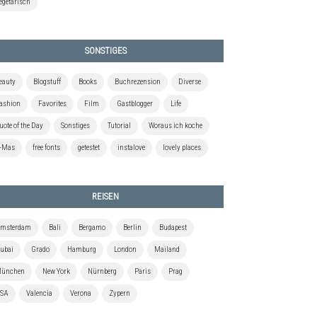
egetarisch
SONSTIGES
eauty
Blogstuff
Books
Buchrezension
Diverse
ashion
Favorites
Film
Gastblogger
Life
uote of the Day
Sonstiges
Tutorial
Woraus ich koche
-Mas
free fonts
getestet
instalove
lovely places
REISEN
msterdam
Bali
Bergamo
Berlin
Budapest
ubai
Grado
Hamburg
London
Mailand
ünchen
New York
Nürnberg
Paris
Prag
SA
Valencia
Verona
Zypern