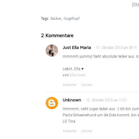
(St
Tags:
Backen
Gugelhupf
2 Kommentare
Just Ella Maria
11. Oktober 2013 um 09:11
mmmmh yummy! Sieht absoluter lecker aus. Ich 
Liebst, Ella ♥
von
Ella loves
Antworten
Löschen
Unknown
12. Oktober 2013 um 11:21
Hmmmm, sieht super lecker aus :-) Ich bin zum 
Pasta-Schweinehund um die Ecke kommt, bin ich
LG Tina
Antworten
Löschen