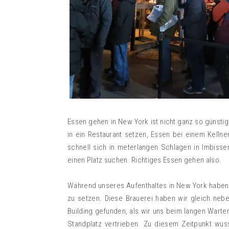
Essen gehen in New York ist nicht ganz so günstig
in ein Restaurant setzen, Essen bei einem Kelln
schnell sich in meterlangen Schlagen in Imbiss
einen Platz suchen. Richtiges Essen gehen also.
Während unseres Aufenthaltes in New York haben w
zu setzen. Diese Brauerei haben wir gleich neb
Building gefunden, als wir uns beim langen Warte
Standplatz vertrieben. Zu diesem Zeitpunkt wuss