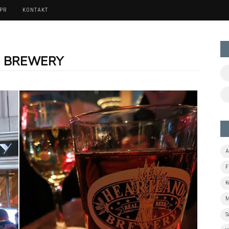
 PR
KONTAKT
D BREWERY
A
F
K
M
S