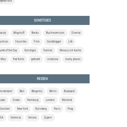
egetarisch
SONSTIGES
eauty
Blogstuff
Books
Buchrezension
Diverse
ashion
Favorites
Film
Gastblogger
Life
uote of the Day
Sonstiges
Tutorial
Woraus ich koche
-Mas
free fonts
getestet
instalove
lovely places
REISEN
msterdam
Bali
Bergamo
Berlin
Budapest
ubai
Grado
Hamburg
London
Mailand
ünchen
New York
Nürnberg
Paris
Prag
SA
Valencia
Verona
Zypern