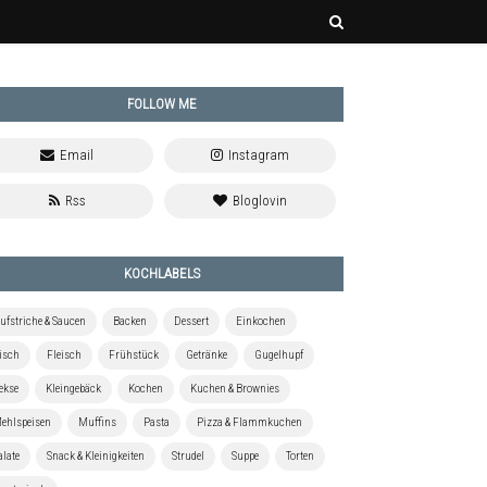
FOLLOW ME
KOCHLABELS
ufstriche & Saucen
Backen
Dessert
Einkochen
isch
Fleisch
Frühstück
Getränke
Gugelhupf
ekse
Kleingebäck
Kochen
Kuchen & Brownies
ehlspeisen
Muffins
Pasta
Pizza & Flammkuchen
alate
Snack & Kleinigkeiten
Strudel
Suppe
Torten