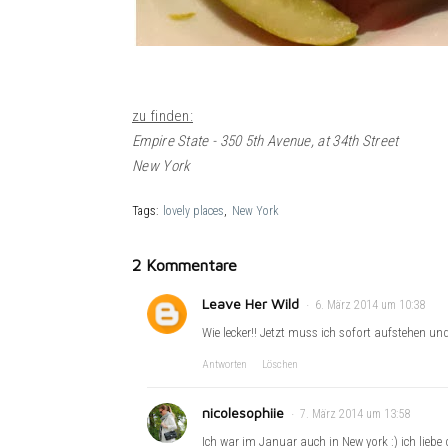
zu finden:
Empire State - 350 5th Avenue, at 34th Street
New York
Tags:
lovely places
New York
2 Kommentare
Leave Her Wild
6. März 2014 um 10:38
Wie lecker!! Jetzt muss ich sofort aufstehen un
Antworten
Löschen
nicolesophiie
7. März 2014 um 13:58
Ich war im Januar auch in New york :) ich liebe 