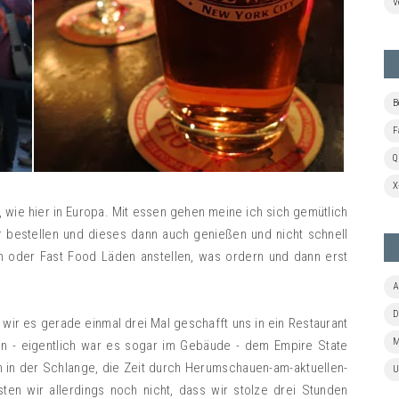
V
B
F
Q
X
, wie hier in Europa. Mit essen gehen meine ich sich gemütlich
er bestellen und dieses dann auch genießen und nicht schnell
en oder Fast Food Läden anstellen, was ordern und dann erst
A
D
ir es gerade einmal drei Mal geschafft uns in ein Restaurant
M
en - eigentlich war es sogar im Gebäude - dem Empire State
n in der Schlange, die Zeit durch Herumschauen-am-aktuellen-
U
ten wir allerdings noch nicht, dass wir stolze drei Stunden