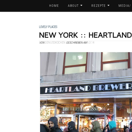
HOME
ABOUT
REZEPTE
MEDIA/
LOVELY PLACES
NEW YORK :: HEARTLAN
VON
GENUSSKOCHEN
GESCHRIEBEN AM
6.3.14