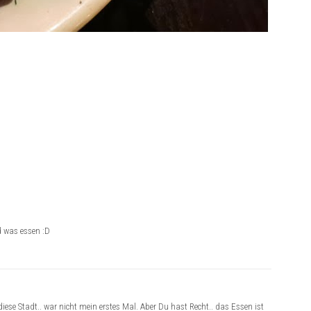
d was essen :D
diese Stadt.. war nicht mein erstes Mal. Aber Du hast Recht.. das Essen ist