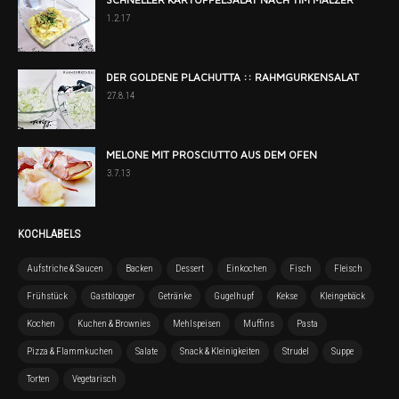
1.2.17
DER GOLDENE PLACHUTTA :: RAHMGURKENSALAT
27.8.14
MELONE MIT PROSCIUTTO AUS DEM OFEN
3.7.13
KOCHLABELS
Aufstriche & Saucen
Backen
Dessert
Einkochen
Fisch
Fleisch
Frühstück
Gastblogger
Getränke
Gugelhupf
Kekse
Kleingebäck
Kochen
Kuchen & Brownies
Mehlspeisen
Muffins
Pasta
Pizza & Flammkuchen
Salate
Snack & Kleinigkeiten
Strudel
Suppe
Torten
Vegetarisch