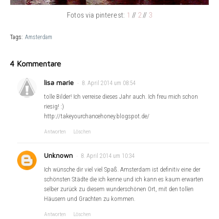
Fotos via pinterest:
1
//
2
//
3
Tags:
Amsterdam
4 Kommentare
lisa marie
8. April 2014 um 08:54
tolle Bilder! Ich verreise dieses Jahr auch. Ich freu mich schon
riesig! :)
http://takeyourchancehoney.blogspot.de/
Antworten
Löschen
Unknown
8. April 2014 um 10:34
Ich wünsche dir viel viel Spaß. Amsterdam ist definitiv eine der
schönsten Städte die ich kenne und ich kann es kaum erwarten
selber zurück zu diesem wunderschönen Ort, mit den tollen
Häusern und Grachten zu kommen.
Antworten
Löschen