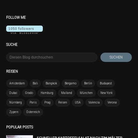
FOLLOW ME
SUCHE
REISEN
Amsterdam
Bali
Bangkok
Bergamo
Berlin
Budapest
Dubai
Grado
Hamburg
Mailand
München
New York
Nürnberg
Paris
Prag
Reisen
USA
Valencia
Verona
Zypern
Österreich
POPULAR POSTS
SCHNELLER KARTOFFELSALAT NACH TIM MÄLZER