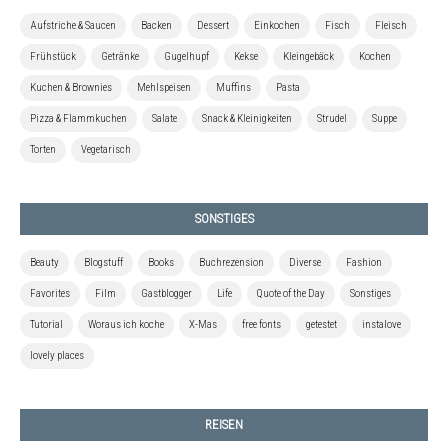
Aufstriche & Saucen
Backen
Dessert
Einkochen
Fisch
Fleisch
Frühstück
Getränke
Gugelhupf
Kekse
Kleingebäck
Kochen
Kuchen & Brownies
Mehlspeisen
Muffins
Pasta
Pizza & Flammkuchen
Salate
Snack & Kleinigkeiten
Strudel
Suppe
Torten
Vegetarisch
SONSTIGES
Beauty
Blogstuff
Books
Buchrezension
Diverse
Fashion
Favorites
Film
Gastblogger
Life
Quote of the Day
Sonstiges
Tutorial
Woraus ich koche
X-Mas
free fonts
getestet
instalove
lovely places
REISEN