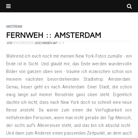
AMSTERDAM
FERNWEH :: AMSTERDAM
VON
GENUSSKOCHEN
GESCHRIEBEN AM
8.4.14
Während ich euch noch mit meinen New York-Fotos zumülle - ein
Ende ist in Sicht. Und glaubt mir, das Ende werden wundervolle
Bilder von ganzen oben sein - träume ich inzwischen schon von
meinem nächsten bevorstehenden Städtetrip: Amsterdam.
Genau, heuer geht es nach Amsterdam. Einer Stadt, die schon
ewig lange auf meiner Reiseliste ganz oben steht. Eigentlich
dachte ich nicht, dass nach New York doch so schnell eine neue
Reise ansteht. Da wären zum einen die Verfügbarkeit von
mitfahrenden Personen, wenn man nicht gerade der Typ Mensch,
der sich's auf's Alleinreisen steht, und das bin ich absolut nicht.
Und dann zum Anderen einen passenden Zeitpunkt, an dem auch