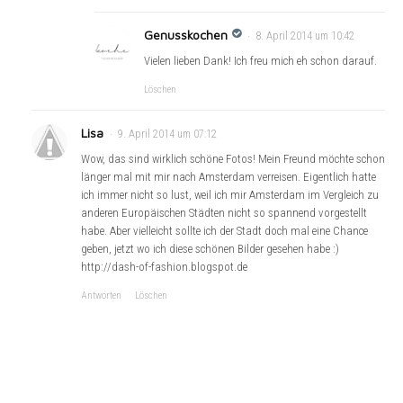
Genusskochen
8. April 2014 um 10:42
Vielen lieben Dank! Ich freu mich eh schon darauf.
Löschen
Lisa
9. April 2014 um 07:12
Wow, das sind wirklich schöne Fotos! Mein Freund möchte schon
länger mal mit mir nach Amsterdam verreisen. Eigentlich hatte
ich immer nicht so lust, weil ich mir Amsterdam im Vergleich zu
anderen Europäischen Städten nicht so spannend vorgestellt
habe. Aber vielleicht sollte ich der Stadt doch mal eine Chance
geben, jetzt wo ich diese schönen Bilder gesehen habe :)
http://dash-of-fashion.blogspot.de
Antworten
Löschen