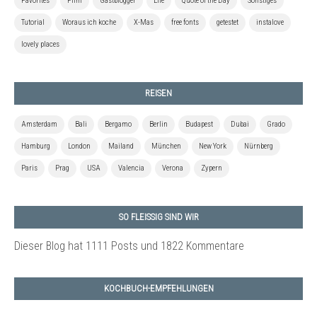
Favorites
Film
Gastblogger
Life
Quote of the Day
Sonstiges
Tutorial
Woraus ich koche
X-Mas
free fonts
getestet
instalove
lovely places
REISEN
Amsterdam
Bali
Bergamo
Berlin
Budapest
Dubai
Grado
Hamburg
London
Mailand
München
New York
Nürnberg
Paris
Prag
USA
Valencia
Verona
Zypern
SO FLEISSIG SIND WIR
Dieser Blog hat 1111 Posts
und 1822 Kommentare
KOCHBUCH-EMPFEHLUNGEN