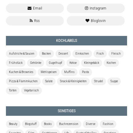
KOCHLABELS
Aufstriche & Saucen
Backen
Dessert
Einkochen
Fisch
Fleisch
Frühstück
Getränke
Gugelhupf
Kekse
Kleingebäck
Kochen
Kuchen & Brownies
Mehlspeisen
Muffins
Pasta
Pizza & Flammkuchen
Salate
Snack & Kleinigkeiten
Strudel
Suppe
Torten
Vegetarisch
SONSTIGES
Beauty
Blogstuff
Books
Buchrezension
Diverse
Fashion