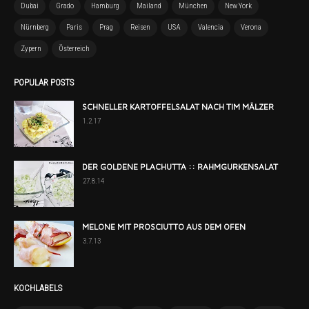
Dubai
Grado
Hamburg
Mailand
München
New York
Nürnberg
Paris
Prag
Reisen
USA
Valencia
Verona
Zypern
Österreich
POPULAR POSTS
SCHNELLER KARTOFFELSALAT NACH TIM MÄLZER
1.2.17
DER GOLDENE PLACHUTTA :: RAHMGURKENSALAT
27.8.14
MELONE MIT PROSCIUTTO AUS DEM OFEN
3.7.13
KOCHLABELS