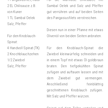
2 EL Chilisauce z.B.
Sambal Oelek und Salz und Pfeffer
von Kuner
gut verrühren und auf beiden Seiten
1 TL Sambal Oelek
des Pangasiusfilets verstreichen.
Salz, Pfeffer
Diesen nun in einer Pfanne mit etwas
Für den Knoblauch-
Olivenöl von beiden Seiten anbraten.
Spinat:
4 Handvoll Spinat (TK)
Für den Knoblauch-Spinat die
2 Knochblauchzehen
Zwiebel kleinwürfelig schneiden und
1/2 Zwiebel
in einem Topf mit etwas Öl goldbraun
Salz, Pfeffer
braten. Den tiefgekühlten Spinat
zufügen und auftauen lassen und mit
dem Zwiebel gut vermengen.
Anschließend feinblättrig
geschnittenen Knoblauch zufügen.
Mit Salz und Pfeffer würzen.