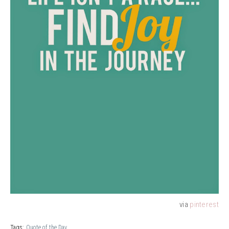
via
pinte
rest
Tags:
Quote of the Day