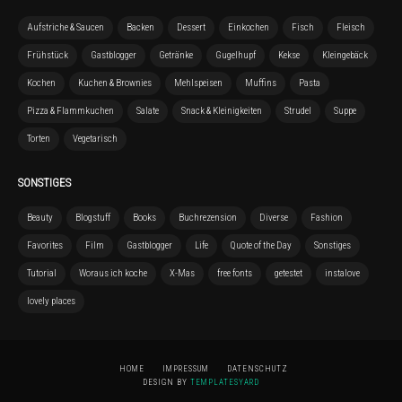
Aufstriche & Saucen
Backen
Dessert
Einkochen
Fisch
Fleisch
Frühstück
Gastblogger
Getränke
Gugelhupf
Kekse
Kleingebäck
Kochen
Kuchen & Brownies
Mehlspeisen
Muffins
Pasta
Pizza & Flammkuchen
Salate
Snack & Kleinigkeiten
Strudel
Suppe
Torten
Vegetarisch
SONSTIGES
Beauty
Blogstuff
Books
Buchrezension
Diverse
Fashion
Favorites
Film
Gastblogger
Life
Quote of the Day
Sonstiges
Tutorial
Woraus ich koche
X-Mas
free fonts
getestet
instalove
lovely places
HOME
IMPRESSUM
DATENSCHUTZ
DESIGN BY
TEMPLATESYARD