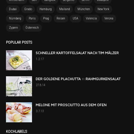
Dubai
Grado
Hamburg
Mailand
München
New York
Nürnberg
Paris
Prag
Reisen
USA
Valencia
Verona
Zypern
Österreich
POPULAR POSTS
SCHNELLER KARTOFFELSALAT NACH TIM MÄLZER
1.2.17
DER GOLDENE PLACHUTTA :: RAHMGURKENSALAT
27.8.14
MELONE MIT PROSCIUTTO AUS DEM OFEN
3.7.13
KOCHLABELS