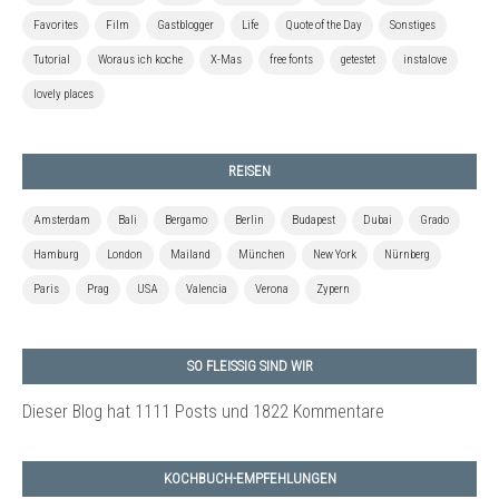
Favorites
Film
Gastblogger
Life
Quote of the Day
Sonstiges
Tutorial
Woraus ich koche
X-Mas
free fonts
getestet
instalove
lovely places
REISEN
Amsterdam
Bali
Bergamo
Berlin
Budapest
Dubai
Grado
Hamburg
London
Mailand
München
New York
Nürnberg
Paris
Prag
USA
Valencia
Verona
Zypern
SO FLEISSIG SIND WIR
Dieser Blog hat 1111 Posts
und 1822 Kommentare
KOCHBUCH-EMPFEHLUNGEN