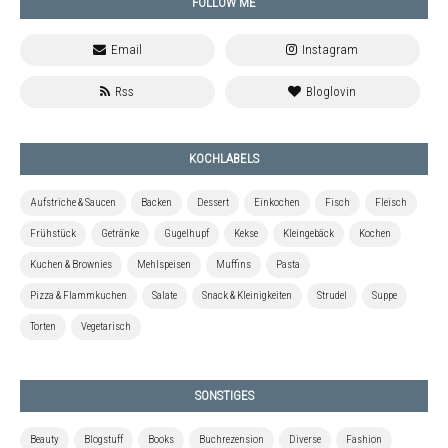
FOLLOW ME
KOCHLABELS
Aufstriche & Saucen
Backen
Dessert
Einkochen
Fisch
Fleisch
Frühstück
Getränke
Gugelhupf
Kekse
Kleingebäck
Kochen
Kuchen & Brownies
Mehlspeisen
Muffins
Pasta
Pizza & Flammkuchen
Salate
Snack & Kleinigkeiten
Strudel
Suppe
Torten
Vegetarisch
SONSTIGES
Beauty
Blogstuff
Books
Buchrezension
Diverse
Fashion