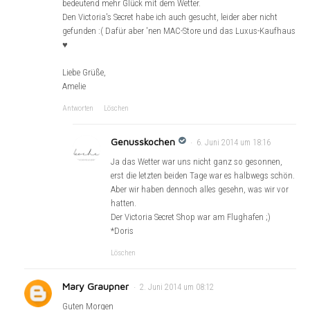
bedeutend mehr Glück mit dem Wetter.
Den Victoria's Secret habe ich auch gesucht, leider aber nicht
gefunden :( Dafür aber 'nen MAC-Store und das Luxus-Kaufhaus
♥
Liebe Grüße,
Amelie
Antworten
Löschen
Genusskochen
6. Juni 2014 um 18:16
Ja das Wetter war uns nicht ganz so gesonnen,
erst die letzten beiden Tage war es halbwegs schön.
Aber wir haben dennoch alles gesehn, was wir vor
hatten.
Der Victoria Secret Shop war am Flughafen ;)
*Doris
Löschen
Mary Graupner
2. Juni 2014 um 08:12
Guten Morgen