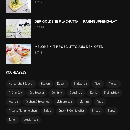
1.2.17
DER GOLDENE PLACHUTTA :: RAHMGURKENSALAT
27.8.14
MELONE MIT PROSCIUTTO AUS DEM OFEN
3.7.13
KOCHLABELS
Aufstriche & Saucen
Backen
Dessert
Einkochen
Fisch
Fleisch
Frühstück
Gastblogger
Getränke
Gugelhupf
Kekse
Kleingebäck
Kochen
Kuchen & Brownies
Mehlspeisen
Muffins
Pasta
Pizza & Flammkuchen
Salate
Snack & Kleinigkeiten
Strudel
Suppe
Torten
Vegetarisch