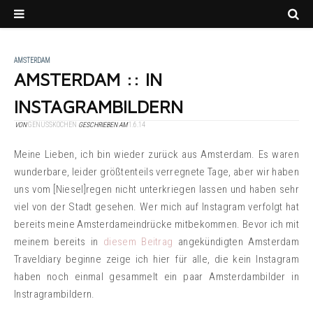
AMSTERDAM
AMSTERDAM :: IN
INSTAGRAMBILDERN
VON
GENUSSKOCHEN
GESCHRIEBEN AM
1.6.14
Meine Lieben, ich bin wieder zurück aus Amsterdam. Es waren
wunderbare, leider größtenteils verregnete Tage, aber wir haben
uns vom [Niesel]regen nicht unterkriegen lassen und haben sehr
viel von der Stadt gesehen. Wer mich auf Instagram verfolgt hat
bereits meine Amsterdameindrücke mitbekommen. Bevor ich mit
meinem bereits in
diesem Beitrag
angekündigten Amsterdam
Traveldiary beginne zeige ich hier für alle, die kein Instagram
haben noch einmal gesammelt ein paar Amsterdambilder in
Instragrambildern.