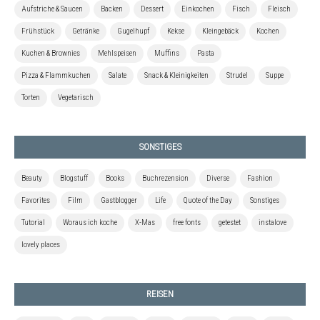
Aufstriche & Saucen
Backen
Dessert
Einkochen
Fisch
Fleisch
Frühstück
Getränke
Gugelhupf
Kekse
Kleingebäck
Kochen
Kuchen & Brownies
Mehlspeisen
Muffins
Pasta
Pizza & Flammkuchen
Salate
Snack & Kleinigkeiten
Strudel
Suppe
Torten
Vegetarisch
SONSTIGES
Beauty
Blogstuff
Books
Buchrezension
Diverse
Fashion
Favorites
Film
Gastblogger
Life
Quote of the Day
Sonstiges
Tutorial
Woraus ich koche
X-Mas
free fonts
getestet
instalove
lovely places
REISEN