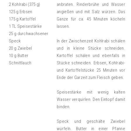
2 Kohlrabi (375 g)
anbraten. Rinderbrühe und Wasser
125 g Erbsen
angießen und mit Salz würzen. Das
175 g Kartoffel
Ganze für ca. 45 Minuten köcheln
1 TL Speisestärke
lassen.
25 g durchwachsener
Speck
In der Zwischenzeit Kohlrabi schälen
20 g Zwiebel
und in kleine Stücke schneiden.
10 g Butter
Kartoffel schälen und ebenfalls in
Schnittlauch
Stücke schneiden. Erbsen, Kohlrabi-
und Kartoffelstücke 25 Minuten vor
Ende der Garzeit zum Fleisch geben.
Speisestärke mit wenig kalten
Wasser verquirlen. Den Eintopf damit
binden.
Speck und geschälte Zwiebel
würfeln. Butter in einer Pfanne