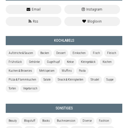
KOCHLABELS
Aufstriche & Saucen
Backen
Dessert
Einkochen
Fisch
Fleisch
Frühstück
Getränke
Gugelhupf
Kekse
Kleingebäck
Kochen
Kuchen & Brownies
Mehlspeisen
Muffins
Pasta
Pizza & Flammkuchen
Salate
Snack & Kleinigkeiten
Strudel
Suppe
Torten
Vegetarisch
SONSTIGES
Beauty
Blogstuff
Books
Buchrezension
Diverse
Fashion