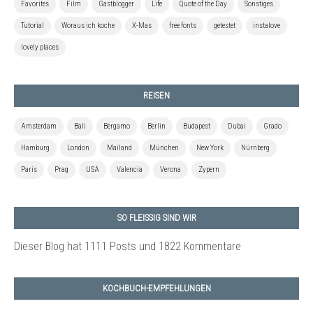
Favorites
Film
Gastblogger
Life
Quote of the Day
Sonstiges
Tutorial
Woraus ich koche
X-Mas
free fonts
getestet
instalove
lovely places
REISEN
Amsterdam
Bali
Bergamo
Berlin
Budapest
Dubai
Grado
Hamburg
London
Mailand
München
New York
Nürnberg
Paris
Prag
USA
Valencia
Verona
Zypern
SO FLEISSIG SIND WIR
Dieser Blog hat 1111 Posts
und 1822 Kommentare
KOCHBUCH-EMPFEHLUNGEN