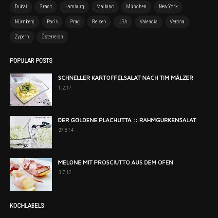
Dubai
Grado
Hamburg
Mailand
München
New York
Nürnberg
Paris
Prag
Reisen
USA
Valencia
Verona
Zypern
Österreich
POPULAR POSTS
SCHNELLER KARTOFFELSALAT NACH TIM MÄLZER
1.2.17
DER GOLDENE PLACHUTTA :: RAHMGURKENSALAT
27.8.14
MELONE MIT PROSCIUTTO AUS DEM OFEN
3.7.13
KOCHLABELS