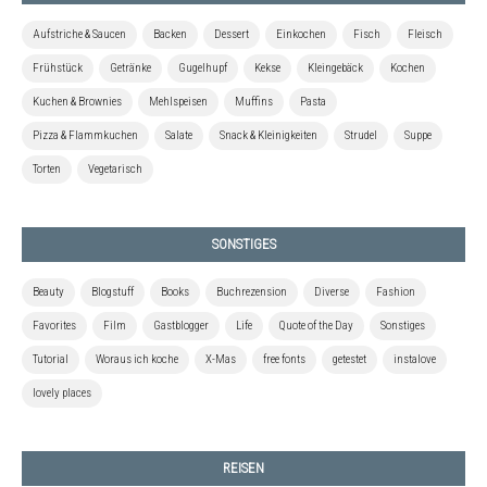
Aufstriche & Saucen
Backen
Dessert
Einkochen
Fisch
Fleisch
Frühstück
Getränke
Gugelhupf
Kekse
Kleingebäck
Kochen
Kuchen & Brownies
Mehlspeisen
Muffins
Pasta
Pizza & Flammkuchen
Salate
Snack & Kleinigkeiten
Strudel
Suppe
Torten
Vegetarisch
SONSTIGES
Beauty
Blogstuff
Books
Buchrezension
Diverse
Fashion
Favorites
Film
Gastblogger
Life
Quote of the Day
Sonstiges
Tutorial
Woraus ich koche
X-Mas
free fonts
getestet
instalove
lovely places
REISEN