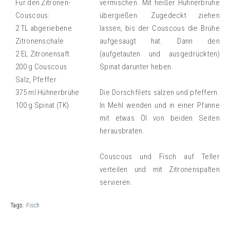
Für den Zitronen-
vermischen. Mit heißer Hühnerbrühe
Couscous:
übergießen. Zugedeckt ziehen
2 TL abgeriebene
lassen, bis der Couscous die Brühe
Zitronenschale
aufgesaugt hat. Dann den
2 EL Zitronensaft
(aufgetauten und ausgedrückten)
200 g Couscous
Spinat darunter heben.
Salz, Pfeffer
375 ml Hühnerbrühe
Die Dorschfilets salzen und pfeffern.
100 g Spinat (TK)
In Mehl wenden und in einer Pfanne
mit etwas Öl von beiden Seiten
herausbraten.
Couscous und Fisch auf Teller
verteilen und mit Zitronenspalten
servieren.
Tags:
Fisch