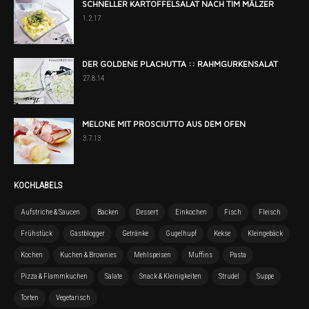
SCHNELLER KARTOFFELSALAT NACH TIM MÄLZER
1.2.17
DER GOLDENE PLACHUTTA :: RAHMGURKENSALAT
27.8.14
MELONE MIT PROSCIUTTO AUS DEM OFEN
3.7.13
KOCHLABELS
Aufstriche & Saucen
Backen
Dessert
Einkochen
Fisch
Fleisch
Frühstück
Gastblogger
Getränke
Gugelhupf
Kekse
Kleingebäck
Kochen
Kuchen & Brownies
Mehlspeisen
Muffins
Pasta
Pizza & Flammkuchen
Salate
Snack & Kleinigkeiten
Strudel
Suppe
Torten
Vegetarisch