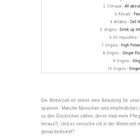
2. Clinique -
All abou
3. Rituals -
Feu
4. Artdeco -
Cell 
5. Origins -
Drink up In
6. Dr. Hauschka -
7. Origins -
High Pote
8. Origins -
Ginger Fl
9. Origins -
Ging
10. Origins -
Ginge
Die Winterzeit ist immer eine Belastung für uns
spannen - Manche Menschen sind empfindlicher, 
zu den Glücklichen zählen, deren Haut mehr Pfleg
heraus?). Und so versuche ich in der Winterzei
genau bedeutet?