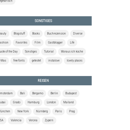
egetarisch
SONSTIGES
eauty
Blogstuff
Books
Buchrezension
Diverse
ashion
Favorites
Film
Gastblogger
Life
uote of the Day
Sonstiges
Tutorial
Woraus ich koche
-Mas
free fonts
getestet
instalove
lovely places
REISEN
msterdam
Bali
Bergamo
Berlin
Budapest
ubai
Grado
Hamburg
London
Mailand
ünchen
New York
Nürnberg
Paris
Prag
SA
Valencia
Verona
Zypern