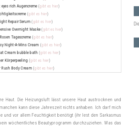
t eyes rich Augencreme
(
gibt es hier
)
chtigkeitscreme
(
gibt es hier
)
Night Repair Serum
(
gibt es hier
)
Di
tensive Overnight Maske
(
gibt es hier
)
Rosen Tagescreme
(
gibt es hier
)
ncy Night-A-Mins Cream
(
gibt es hier
)
oat Cream bubble bath
(
gibt es hier
)
er Körperpeeling
(
gibt es hier
)
r Rush Body Cream
(
gibt es hier
)
ere Haut. Die Heizungsluft lässt unsere Haut austrocknen und
manchen kann diese Jahreszeit nichts anhaben. Ich darf mich
e und vor allem Feuchtigkeit benötigt (ihr lest den Sarkasmus
t mein wöchentliches Beautyprogramm durchzuziehen. Was das