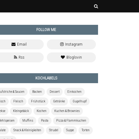
FOLLOW ME
KOCHLABELS
ufstriche & Saucen
Backen
Dessert
Einkochen
isch
Fleisch
Frühstück
Getränke
Gugelhupf
ekse
Kleingebäck
Kochen
Kuchen & Brownies
ehlspeisen
Muffins
Pasta
Pizza & Flammkuchen
alate
Snack & Kleinigkeiten
Strudel
Suppe
Torten