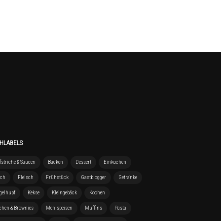
HLABELS
striche & Saucen
Backen
Dessert
Einkochen
sch
Fleisch
Frühstück
Gastblogger
Getränke
gelhupf
Kekse
Kleingebäck
Kochen
chen & Brownies
Mehlspeisen
Muffins
Pasta