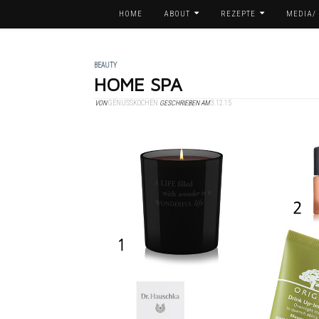
HOME
ABOUT
REZEPTE
MEDIA/
BEAUTY
HOME SPA
VON
GENUSSKOCHEN
GESCHRIEBEN AM
3.12.15