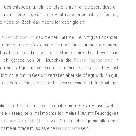
 Gesichtspeeling. Ich hab letztens nämlich gelesen, dass ein
a um diese Tageszeit die Haut regeneriert ist, als abends,
d Müde ist. Zack, das mache ich doch gleich.
ein
Gesichtsserum
, das meiner Haut viel Feuchtigkeit spendet.
Highend. Das perfekte habe ich noch nicht für mich gefunden.
 Das lasse ich dann ein paar Minuten einziehen bevor eine
 ich gerade von Dr. Hauschka die
Rosen Tagescreme
in
hr reichhaltige Tagescreme unter meiner Foundation. Diese ist
cht so leicht im Gesicht verteilen aber sie pflegt wirklich gut.
a er doch streng riecht. Der Duft verschwindet aber sobald ich
he eine Gesichtsmaske. Ich habe mehrere zu Hause (welch'
sie klärend sein, mal möchte ich meine Haut mit Feuchtigkeit
 Intensive Overnight Maske
von Origins. Ich trage sie allerdings
s Creme auftrage muss es eine
Nachtcreme
sein.