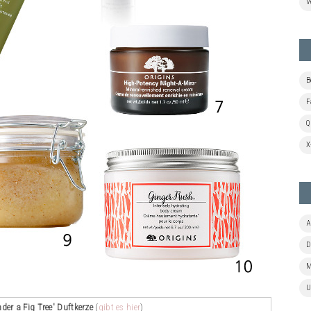
V
B
F
Q
X
A
D
M
U
der a Fig Tree' Duftkerze
(
gibt es hier
)