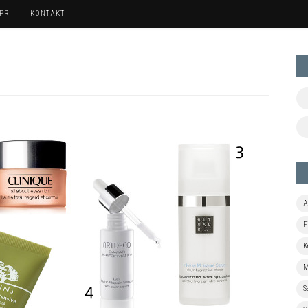
 PR
KONTAKT
A
F
K
M
S