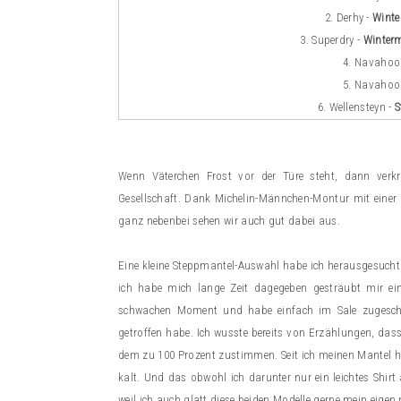
2. Derhy -
Winte
3. Superdry
-
Winterm
4. Navahoo
5. Navahoo
6. Wellensteyn -
S
Wenn Väterchen Frost vor der Türe steht, dann verk
Gesellschaft. Dank Michelin-Männchen-Montur mit einer
ganz nebenbei sehen wir auch gut dabei aus.
Eine kleine Steppmantel-Auswahl habe ich herausgesucht.
ich habe mich lange Zeit dagegeben gesträubt mir ei
schwachen Moment und habe einfach im Sale zugeschl
getroffen habe. Ich wusste bereits von Erzählungen, das
dem zu 100 Prozent zustimmen. Seit ich meinen Mantel ha
kalt. Und das obwohl ich darunter nur ein leichtes Shirt
weil ich auch glatt diese beiden Modelle gerne mein eigen