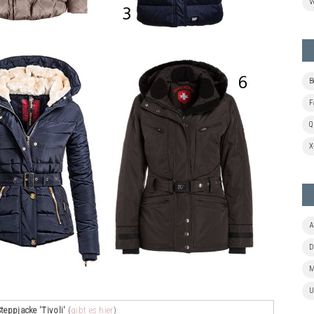
V
B
F
Q
X
A
D
M
U
Steppjacke 'Tivoli'
(
gibt es hier
)