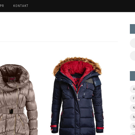
 PR
KONTAKT
A
F
K
M
S