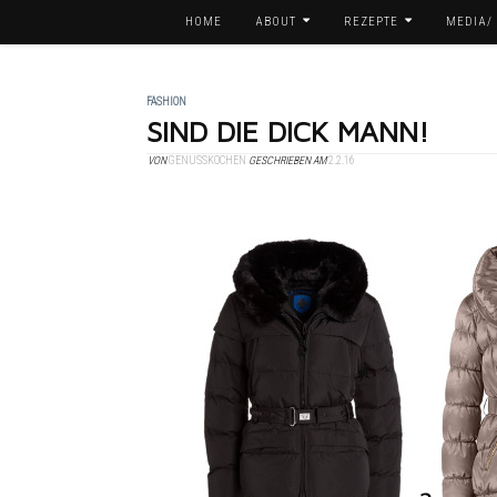
HOME
ABOUT
REZEPTE
MEDIA/
FASHION
SIND DIE DICK MANN!
VON
GENUSSKOCHEN
GESCHRIEBEN AM
2.2.16