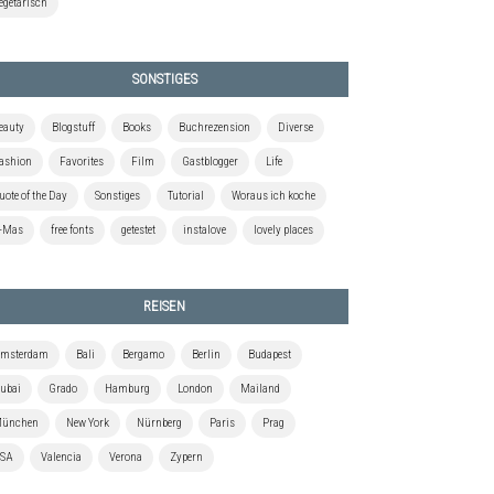
egetarisch
SONSTIGES
eauty
Blogstuff
Books
Buchrezension
Diverse
ashion
Favorites
Film
Gastblogger
Life
uote of the Day
Sonstiges
Tutorial
Woraus ich koche
-Mas
free fonts
getestet
instalove
lovely places
REISEN
msterdam
Bali
Bergamo
Berlin
Budapest
ubai
Grado
Hamburg
London
Mailand
ünchen
New York
Nürnberg
Paris
Prag
SA
Valencia
Verona
Zypern