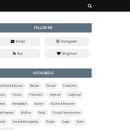
FOLLOW ME
KOCHLABELS
ufstriche & Saucen
Backen
Dessert
Einkochen
isch
Fleisch
Frühstück
Getränke
Gugelhupf
ekse
Kleingebäck
Kochen
Kuchen & Brownies
ehlspeisen
Muffins
Pasta
Pizza & Flammkuchen
alate
Snack & Kleinigkeiten
Strudel
Suppe
Torten