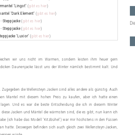
rmantel 'Lingot'
(
gibt es hier
)
antel 'Dark Element'
(
gibt es hier
)
 -
Steppjacke
(
gibt es hier
)
Di
 -
Steppjacke
(
gibt es hier
)
teppjacke 'Luxior'
(
gibt es hier
)
riechen wir uns nicht im Warmen, sondern leisten ihm heuer gern
 dicken Daunenjacke lässt uns der Winter nämlich bestimmt kalt. Und
 Zugegeben die Wellensteyn Jacken sind alles andere als günstig. Auch
nen Mantel mit diesem hohen Preis zu kaufen, aber ich hatte einen
agen. Und es war die beste Entscheidung die ich in diesem Winter
s diese Jacken und Mäntel die wärmsten sind, die es gibt, nun kann ich
be (ich habe das Modell 'Kitzbühel') war mir höchstens in den Füssen
 an hatte. Deswegen befinden sich auch gleich zwei Wellensteyn-Jacken,
 nennen würde.