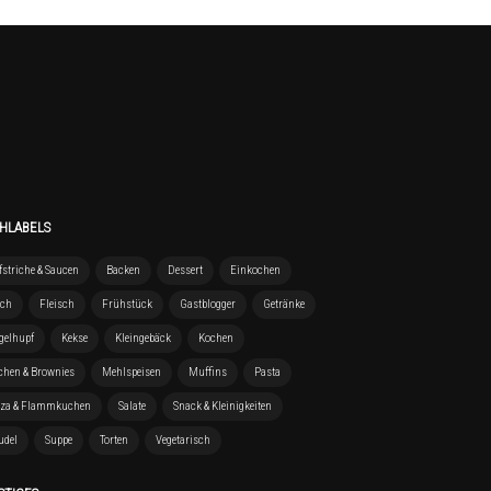
HLABELS
striche & Saucen
Backen
Dessert
Einkochen
sch
Fleisch
Frühstück
Gastblogger
Getränke
gelhupf
Kekse
Kleingebäck
Kochen
chen & Brownies
Mehlspeisen
Muffins
Pasta
zza & Flammkuchen
Salate
Snack & Kleinigkeiten
udel
Suppe
Torten
Vegetarisch