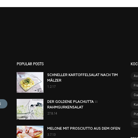
POPULAR POSTS
KOC
SCHNELLER KARTOFFELSALAT NACH TIM
Auf
MÄLZER
Fi
1.2.17
Gu
DER GOLDENE PLACHUTTA ::
Ku
RAHMGURKENSALAT
27.8.14
Pi
Str
MELONE MIT PROSCIUTTO AUS DEM OFEN
3.7.13