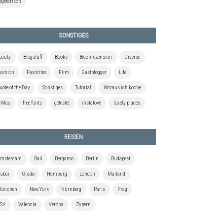
egetarisch
SONSTIGES
eauty
Blogstuff
Books
Buchrezension
Diverse
ashion
Favorites
Film
Gastblogger
Life
uote of the Day
Sonstiges
Tutorial
Woraus ich koche
-Mas
free fonts
getestet
instalove
lovely places
REISEN
msterdam
Bali
Bergamo
Berlin
Budapest
ubai
Grado
Hamburg
London
Mailand
ünchen
New York
Nürnberg
Paris
Prag
SA
Valencia
Verona
Zypern