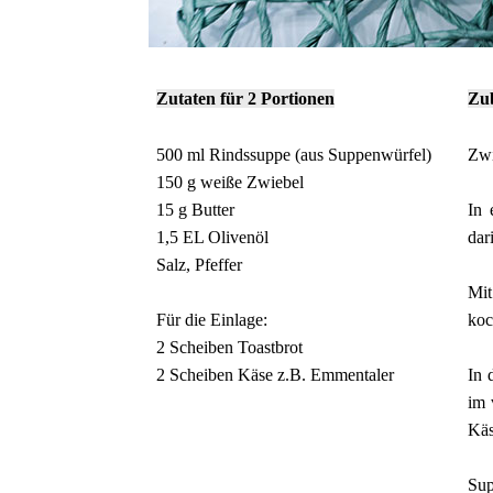
Zutaten für 2 Portionen
Zu
500 ml Rindssuppe (aus Suppenwürfel)
Zwi
150 g weiße Zwiebel
15 g Butter
In 
1,5 EL Olivenöl
dar
Salz, Pfeffer
Mit
Für die Einlage:
koc
2 Scheiben Toastbrot
2 Scheiben Käse z.B. Emmentaler
In 
im 
Käs
Sup