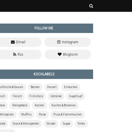
FOLLOW ME
KOCHLABELS
ufstriche & Saucen
Backen
Dessert
Einkochen
isch
Fleisch
Frühstück
Getränke
Gugelhupf
ekse
Kleingebäck
Kochen
Kuchen & Brownies
ehlspeisen
Muffins
Pasta
Pizza & Flammkuchen
alate
Snack & Kleinigkeiten
Strudel
Suppe
Torten