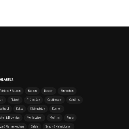
HLABELS
striche & Saucen
Backen
Dessert
Einkochen
sch
Fleisch
Frühstück
Gastblogger
Getränke
gelhupf
Kekse
Kleingebäck
Kochen
chen & Brownies
Mehlspeisen
Muffins
Pasta
zza & Flammkuchen
Salate
Snack & Kleinigkeiten