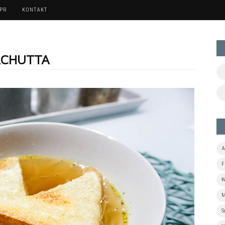
 PR
KONTAKT
ACHUTTA
A
F
K
M
S