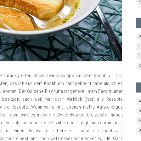
V
B
F
Q
X
ne zurückgreifen ist die Zwiebelsuppe aus dem Kochbuch:
Der
rsten, das ich aus dem Kochbuch nachgekocht habe als ich es
ebsten. Der Goldene Plachutta ist generell mein Favorit unter
besitzen, auch weil man darin wirklich (fast) alle Rezepte
A
ionale Rezepte. Wenn wir einmal abends nichts Aufwendiges
D
n, dann wird es meist die Zwiebelsuppe. Die Zutaten haben
M
e einfach und superschnell zubereitet. Liegt auch daran, dass
 mit einem Brühwürfel zubereiten, anstatt sie frisch aus
U
urch sie bestimmt noch viel besser schmecken würde. Ganz