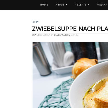
HOME
ABOUT
REZEPTE
MEDIA/
SUPPE
ZWIEBELSUPPE NACH PL
VON
GENUSSKOCHEN
GESCHRIEBEN AM
22.4.19