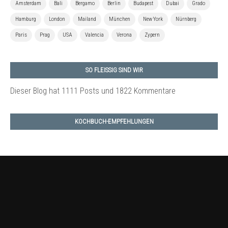
Amsterdam
Bali
Bergamo
Berlin
Budapest
Dubai
Grado
Hamburg
London
Mailand
München
New York
Nürnberg
Paris
Prag
USA
Valencia
Verona
Zypern
SO FLEISSIG SIND WIR
Dieser Blog hat 1111 Posts
und 1822 Kommentare
KOCHBUCH-EMPFEHLUNGEN