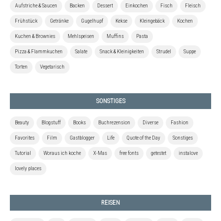
Aufstriche & Saucen
Backen
Dessert
Einkochen
Fisch
Fleisch
Frühstück
Getränke
Gugelhupf
Kekse
Kleingebäck
Kochen
Kuchen & Brownies
Mehlspeisen
Muffins
Pasta
Pizza & Flammkuchen
Salate
Snack & Kleinigkeiten
Strudel
Suppe
Torten
Vegetarisch
SONSTIGES
Beauty
Blogstuff
Books
Buchrezension
Diverse
Fashion
Favorites
Film
Gastblogger
Life
Quote of the Day
Sonstiges
Tutorial
Woraus ich koche
X-Mas
free fonts
getestet
instalove
lovely places
REISEN