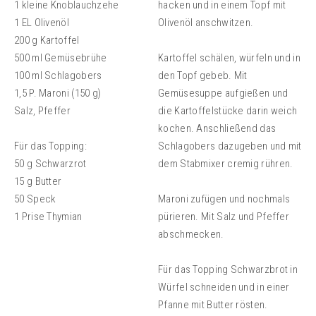
1 kleine Knoblauchzehe
hacken und in einem Topf mit
1 EL Olivenöl
Olivenöl anschwitzen.
200 g Kartoffel
500 ml Gemüsebrühe
Kartoffel schälen, würfeln und in
100 ml Schlagobers
den Topf gebeb. Mit
1,5 P. Maroni (150 g)
Gemüsesuppe aufgießen und
Salz, Pfeffer
die Kartoffelstücke darin weich
kochen. Anschließend das
Für das Topping:
Schlagobers dazugeben und mit
50 g Schwarzrot
dem Stabmixer cremig rühren.
15 g Butter
50 Speck
Maroni zufügen und nochmals
1 Prise Thymian
pürieren. Mit Salz und Pfeffer
abschmecken.
Für das Topping Schwarzbrot in
Würfel schneiden und in einer
Pfanne mit Butter rösten.