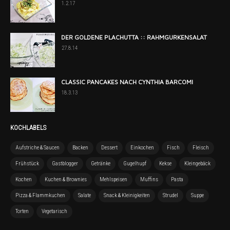
1.2.17
DER GOLDENE PLACHUTTA :: RAHMGURKENSALAT
27.8.14
CLASSIC PANCAKES NACH CYNTHIA BARCOMI
18.3.13
KOCHLABELS
Aufstriche & Saucen
Backen
Dessert
Einkochen
Fisch
Fleisch
Frühstück
Gastblogger
Getränke
Gugelhupf
Kekse
Kleingebäck
Kochen
Kuchen & Brownies
Mehlspeisen
Muffins
Pasta
Pizza & Flammkuchen
Salate
Snack & Kleinigkeiten
Strudel
Suppe
Torten
Vegetarisch