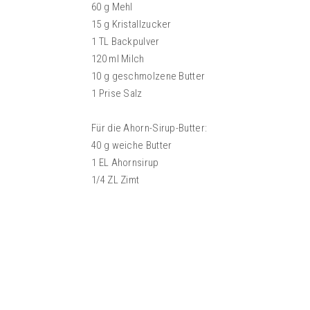
60 g Mehl
15 g Kristallzucker
1 TL Backpulver
120 ml Milch
10 g geschmolzene Butter
1 Prise Salz
Für die Ahorn-Sirup-Butter:
40 g weiche Butter
1 EL Ahornsirup
1/4 ZL Zimt