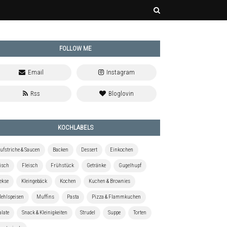
FOLLOW ME
KOCHLABELS
ufstriche & Saucen
Backen
Dessert
Einkochen
isch
Fleisch
Frühstück
Getränke
Gugelhupf
ekse
Kleingebäck
Kochen
Kuchen & Brownies
ehlspeisen
Muffins
Pasta
Pizza & Flammkuchen
alate
Snack & Kleinigkeiten
Strudel
Suppe
Torten