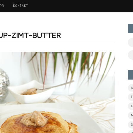
 PR
KONTAKT
UP-ZIMT-BUTTER
A
F
K
M
S