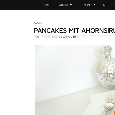
HOME
ABOUT
REZEPTE
MEDIA/
BACKEN
PANCAKES MIT AHORNSIR
VON
GENUSSKOCHEN
GESCHRIEBEN AM
30.11.19