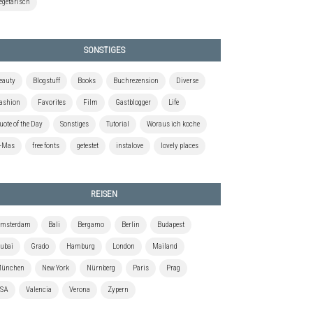
egetarisch
SONSTIGES
eauty
Blogstuff
Books
Buchrezension
Diverse
ashion
Favorites
Film
Gastblogger
Life
uote of the Day
Sonstiges
Tutorial
Woraus ich koche
-Mas
free fonts
getestet
instalove
lovely places
REISEN
msterdam
Bali
Bergamo
Berlin
Budapest
ubai
Grado
Hamburg
London
Mailand
ünchen
New York
Nürnberg
Paris
Prag
SA
Valencia
Verona
Zypern