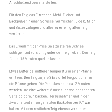
Anschließend beiseite stellen.
Für den Teig das Ei trennen. Mehl, Zucker und
Backpulver in einer Schüssel vermischen. Eigelb, Milch
und Butter zufügen und alles zu einem glatten Teig
verrühren.
Das Eiweiß mit der Prise Salz zu steifen Schnee
schlagen und vorsichtig unter den Teig heben. Den Teig
für ca. 15 Minuten quellen lassen.
Etwas Butter bei mittlerer Temperatur in einer Pfanne
erhitzen. Den Teig zu je 2-3 Esslöffel Teigportionen in
die Pfanne geben. Die Pancakes nach ca. 2 Minuten
wenden und eine weitere Minute auch von der anderen
Seite goldbraun backen. Herausnehmen und in der
Zwischenzeit im vorgeheizten Backofen bei 90° warm
halten. Mit dem restlichen Teig ebenso verkehren.