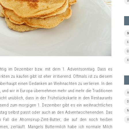
V
B
F
Q
X
ichtig im Dezember bzw. mit dem 1. Adventsonntag. Dass es
en zu kaufen gibt ist eher irritierend. Oftmals ist zu diesem
überhaupt einen Gedanken an Weihnachten zu verlieren. In den
, und wir in Europa übernehmen mehr und mehr die Traditionen
A
cht unüblich, dass in der Frühstückskarte in den Restaurants
D
send zum morgigen 1. Dezember gibt es ein weihnachtliches
M
tstag selbst passt oder auch an den Adventwochenenden. Das
 Fall die Ahornsirup-Zimt-Butter, die auf den noch heißen
U
en, zerläuft. Mangels Buttermilch habe ich normale Milch