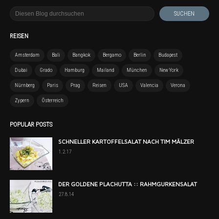
REISEN
Amsterdam
Bali
Bangkok
Bergamo
Berlin
Budapest
Dubai
Grado
Hamburg
Mailand
München
New York
Nürnberg
Paris
Prag
Reisen
USA
Valencia
Verona
Zypern
Österreich
POPULAR POSTS
SCHNELLER KARTOFFELSALAT NACH TIM MÄLZER
1.2.17
DER GOLDENE PLACHUTTA :: RAHMGURKENSALAT
27.8.14