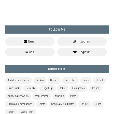
FOLLOW ME
KOCHLABELS
Aufstriche & Saucen
Backen
Dessert
Einkochen
Fisch
Fleisch
Frühstück
Getränke
Gugelhupf
Kekse
Kleingebäck
Kochen
Kuchen & Brownies
Mehlspeisen
Muffins
Pasta
Pizza & Flammkuchen
Salate
Snack & Kleinigkeiten
Strudel
Suppe
Torten
Vegetarisch