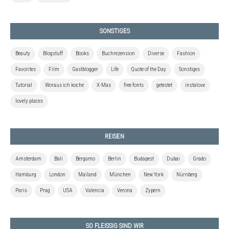
SONSTIGES
Beauty
Blogstuff
Books
Buchrezension
Diverse
Fashion
Favorites
Film
Gastblogger
Life
Quote of the Day
Sonstiges
Tutorial
Woraus ich koche
X-Mas
free fonts
getestet
instalove
lovely places
REISEN
Amsterdam
Bali
Bergamo
Berlin
Budapest
Dubai
Grado
Hamburg
London
Mailand
München
New York
Nürnberg
Paris
Prag
USA
Valencia
Verona
Zypern
SO FLEISSIG SIND WIR