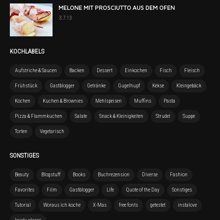
MELONE MIT PROSCIUTTO AUS DEM OFEN
3.7.13
KOCHLABELS
Aufstriche & Saucen
Backen
Dessert
Einkochen
Fisch
Fleisch
Frühstück
Gastblogger
Getränke
Gugelhupf
Kekse
Kleingebäck
Kochen
Kuchen & Brownies
Mehlspeisen
Muffins
Pasta
Pizza & Flammkuchen
Salate
Snack & Kleinigkeiten
Strudel
Suppe
Torten
Vegetarisch
SONSTIGES
Beauty
Blogstuff
Books
Buchrezension
Diverse
Fashion
Favorites
Film
Gastblogger
Life
Quote of the Day
Sonstiges
Tutorial
Woraus ich koche
X-Mas
free fonts
getestet
instalove