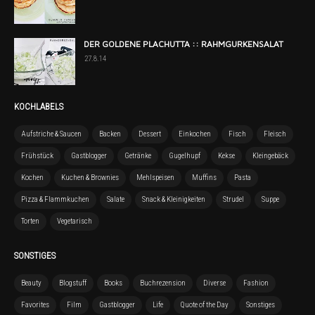
DER GOLDENE PLACHUTTA :: RAHMGURKENSALAT
27.8.14
KOCHLABELS
Aufstriche & Saucen
Backen
Dessert
Einkochen
Fisch
Fleisch
Frühstück
Gastblogger
Getränke
Gugelhupf
Kekse
Kleingebäck
Kochen
Kuchen & Brownies
Mehlspeisen
Muffins
Pasta
Pizza & Flammkuchen
Salate
Snack & Kleinigkeiten
Strudel
Suppe
Torten
Vegetarisch
SONSTIGES
Beauty
Blogstuff
Books
Buchrezension
Diverse
Fashion
Favorites
Film
Gastblogger
Life
Quote of the Day
Sonstiges