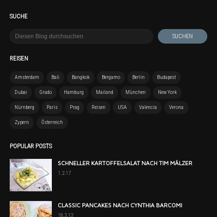
SUCHE
REISEN
Amsterdam
Bali
Bangkok
Bergamo
Berlin
Budapest
Dubai
Grado
Hamburg
Mailand
München
New York
Nürnberg
Paris
Prag
Reisen
USA
Valencia
Verona
Zypern
Österreich
POPULAR POSTS
SCHNELLER KARTOFFELSALAT NACH TIM MÄLZER
1.2.17
CLASSIC PANCAKES NACH CYNTHIA BARCOMI
18.3.13