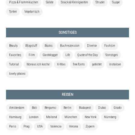
Pizza & Flammkuchen
Salate
Snack & Kleinigkeiten
Strudel
Suppe
Torten
Vegetarisch
SONSTIGES
Beauty
Blogstuff
Books
Buchrezension
Diverse
Fashion
Favorites
Film
Gastblogger
Life
Quote of the Day
Sonstiges
Tutorial
Woraus ich koche
X-Mas
free fonts
getestet
instalove
lovely places
REISEN
Amsterdam
Bali
Bergamo
Berlin
Budapest
Dubai
Grado
Hamburg
London
Mailand
München
New York
Nürnberg
Paris
Prag
USA
Valencia
Verona
Zypern