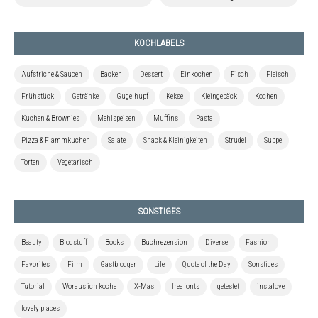
KOCHLABELS
Aufstriche & Saucen
Backen
Dessert
Einkochen
Fisch
Fleisch
Frühstück
Getränke
Gugelhupf
Kekse
Kleingebäck
Kochen
Kuchen & Brownies
Mehlspeisen
Muffins
Pasta
Pizza & Flammkuchen
Salate
Snack & Kleinigkeiten
Strudel
Suppe
Torten
Vegetarisch
SONSTIGES
Beauty
Blogstuff
Books
Buchrezension
Diverse
Fashion
Favorites
Film
Gastblogger
Life
Quote of the Day
Sonstiges
Tutorial
Woraus ich koche
X-Mas
free fonts
getestet
instalove
lovely places