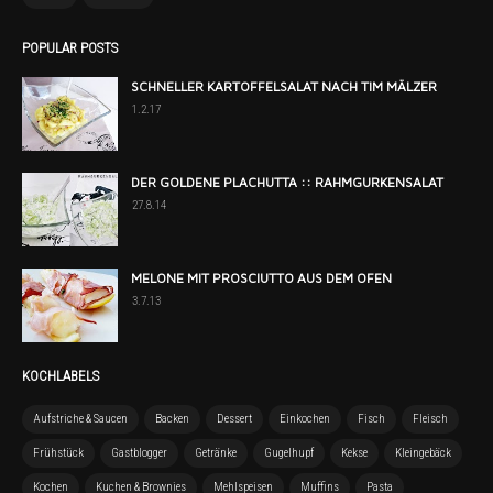
POPULAR POSTS
SCHNELLER KARTOFFELSALAT NACH TIM MÄLZER
1.2.17
DER GOLDENE PLACHUTTA :: RAHMGURKENSALAT
27.8.14
MELONE MIT PROSCIUTTO AUS DEM OFEN
3.7.13
KOCHLABELS
Aufstriche & Saucen
Backen
Dessert
Einkochen
Fisch
Fleisch
Frühstück
Gastblogger
Getränke
Gugelhupf
Kekse
Kleingebäck
Kochen
Kuchen & Brownies
Mehlspeisen
Muffins
Pasta