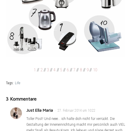
1
//
2
//
3
//
4
//
5
//
6
//
7
//
8
//
9
//
10
Tags:
Life
3 Kommentare
Just Ella Maria
27. Februar 2014 um 10:22
Toller Post! Und neee... ich halte dich nicht für verrückt. Die
Gestaltung der Inneneinrichtung macht mir persönlich auch VIEL
mehr Spaß als Beauty Kram. Ich liebe es und plane derzeit auch