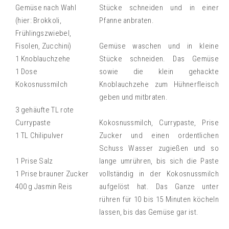
Gemüse nach Wahl
Stücke schneiden und in einer
(hier: Brokkoli,
Pfanne anbraten.
Frühlingszwiebel,
Fisolen, Zucchini)
Gemüse waschen und in kleine
1 Knoblauchzehe
Stücke schneiden. Das Gemüse
1 Dose
sowie die klein gehackte
Kokosnussmilch
Knoblauchzehe zum Hühnerfleisch
geben und mitbraten.
3 gehäufte TL rote
Currypaste
Kokosnussmilch, Currypaste, Prise
1 TL Chilipulver
Zucker und einen ordentlichen
Schuss Wasser zugießen und so
1 Prise Salz
lange umrühren, bis sich die Paste
1 Prise brauner Zucker
vollständig in der Kokosnussmilch
400 g Jasmin Reis
aufgelöst hat. Das Ganze unter
rühren für 10 bis 15 Minuten köcheln
lassen, bis das Gemüse gar ist.