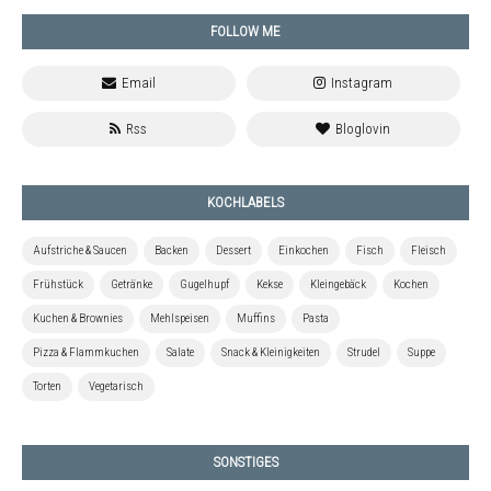
FOLLOW ME
KOCHLABELS
Aufstriche & Saucen
Backen
Dessert
Einkochen
Fisch
Fleisch
Frühstück
Getränke
Gugelhupf
Kekse
Kleingebäck
Kochen
Kuchen & Brownies
Mehlspeisen
Muffins
Pasta
Pizza & Flammkuchen
Salate
Snack & Kleinigkeiten
Strudel
Suppe
Torten
Vegetarisch
SONSTIGES