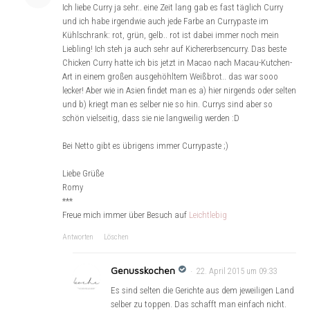
Ich liebe Curry ja sehr.. eine Zeit lang gab es fast täglich Curry
und ich habe irgendwie auch jede Farbe an Currypaste im
Kühlschrank: rot, grün, gelb.. rot ist dabei immer noch mein
Liebling! Ich steh ja auch sehr auf Kichererbsencurry. Das beste
Chicken Curry hatte ich bis jetzt in Macao nach Macau-Kutchen-
Art in einem großen ausgehöhltem Weißbrot.. das war sooo
lecker! Aber wie in Asien findet man es a) hier nirgends oder selten
und b) kriegt man es selber nie so hin. Currys sind aber so
schön vielseitig, dass sie nie langweilig werden :D
Bei Netto gibt es übrigens immer Currypaste ;)
Liebe Grüße
Romy
***
Freue mich immer über Besuch auf
Leichtlebig
Antworten
Löschen
Genusskochen
22. April 2015 um 09:33
Es sind selten die Gerichte aus dem jeweiligen Land
selber zu toppen. Das schafft man einfach nicht.