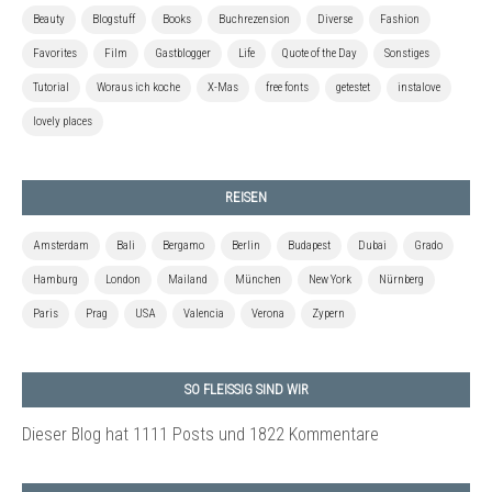
Beauty
Blogstuff
Books
Buchrezension
Diverse
Fashion
Favorites
Film
Gastblogger
Life
Quote of the Day
Sonstiges
Tutorial
Woraus ich koche
X-Mas
free fonts
getestet
instalove
lovely places
REISEN
Amsterdam
Bali
Bergamo
Berlin
Budapest
Dubai
Grado
Hamburg
London
Mailand
München
New York
Nürnberg
Paris
Prag
USA
Valencia
Verona
Zypern
SO FLEISSIG SIND WIR
Dieser Blog hat 1111 Posts
und 1822 Kommentare