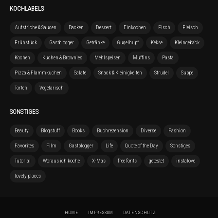
KOCHLABELS
Aufstriche & Saucen
Backen
Dessert
Einkochen
Fisch
Fleisch
Frühstück
Gastblogger
Getränke
Gugelhupf
Kekse
Kleingebäck
Kochen
Kuchen & Brownies
Mehlspeisen
Muffins
Pasta
Pizza & Flammkuchen
Salate
Snack & Kleinigkeiten
Strudel
Suppe
Torten
Vegetarisch
SONSTIGES
Beauty
Blogstuff
Books
Buchrezension
Diverse
Fashion
Favorites
Film
Gastblogger
Life
Quote of the Day
Sonstiges
Tutorial
Woraus ich koche
X-Mas
free fonts
getestet
instalove
lovely places
HOME
IMPRESSUM
DATENSCHUTZ