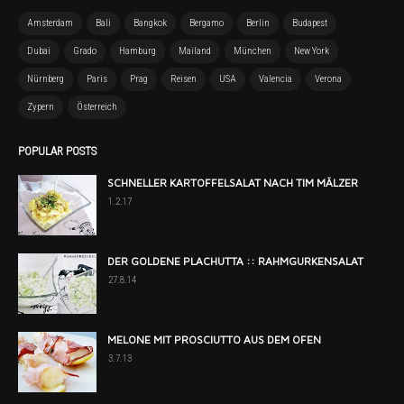
Amsterdam
Bali
Bangkok
Bergamo
Berlin
Budapest
Dubai
Grado
Hamburg
Mailand
München
New York
Nürnberg
Paris
Prag
Reisen
USA
Valencia
Verona
Zypern
Österreich
POPULAR POSTS
SCHNELLER KARTOFFELSALAT NACH TIM MÄLZER
1.2.17
DER GOLDENE PLACHUTTA :: RAHMGURKENSALAT
27.8.14
MELONE MIT PROSCIUTTO AUS DEM OFEN
3.7.13