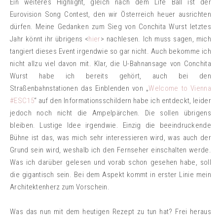
Ein weiteres Highlight, gleich nach dem Life Ball ist der
Eurovision Song Contest, den wir Österreich heuer ausrichten
dürfen. Meine Gedanken zum Sieg von Conchita Wurst letztes
Jahr könnt ihr
übrigens <
hier
> nachlesen. Ich muss sagen, mich
tangiert dieses Event irgendwie so gar nicht. Auch bekomme ich
nicht allzu viel davon mit. Klar, die U-Bahnansage von Conchita
Wurst habe ich bereits gehört, auch bei den
Straßenbahnstationen das Einblenden von „
Welcome to Vienna
#ESC15
“ auf den Informationsschildern habe ich entdeckt, leider
jedoch noch nicht die Ampelpärchen. Die sollen übrigens
bleiben. Lustige Idee irgendwie. Einzig die beeindruckende
Bühne ist das, was mich sehr interessieren wird, was auch der
Grund sein wird, weshalb ich den Fernseher einschalten werde.
Was ich darüber gelesen und vorab schon gesehen habe, soll
die gigantisch sein. Bei dem Aspekt kommt in erster Linie mein
Architektenherz zum Vorschein.
Was das nun mit dem heutigen Rezept zu tun hat? Frei heraus