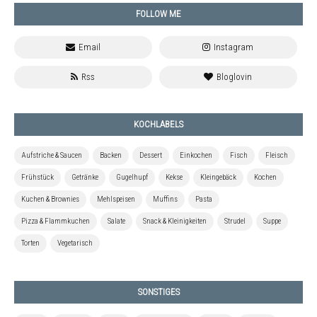
FOLLOW ME
KOCHLABELS
Aufstriche & Saucen
Backen
Dessert
Einkochen
Fisch
Fleisch
Frühstück
Getränke
Gugelhupf
Kekse
Kleingebäck
Kochen
Kuchen & Brownies
Mehlspeisen
Muffins
Pasta
Pizza & Flammkuchen
Salate
Snack & Kleinigkeiten
Strudel
Suppe
Torten
Vegetarisch
SONSTIGES