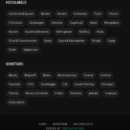
KOCHLABELS
Aufstriche & Saucen
Backen
Dessert
Einkochen
Fisch
Fleisch
Frühstück
Gastblogger
Getränke
Gugelhupf
Kekse
Kleingebäck
Kochen
Kuchen & Brownies
Mehlspeisen
Muffins
Pasta
Pizza & Flammkuchen
Salate
Snack & Kleinigkeiten
Strudel
Suppe
Torten
Vegetarisch
SONSTIGES
Beauty
Blogstuff
Books
Buchrezension
Diverse
Fashion
Favorites
Film
Gastblogger
Life
Quote of the Day
Sonstiges
Tutorial
Woraus ich koche
X-Mas
free fonts
getestet
instalove
lovely places
HOME
IMPRESSUM
DATENSCHUTZ
DESIGN BY
TEMPLATESYARD