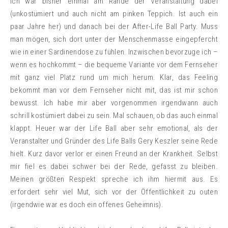
Ich war bisher einmal am Rande der Veranstaltung dabei
(unkostümiert und auch nicht am pinken Teppich. Ist auch ein
paar Jahre her) und danach bei der After-Life Ball Party. Muss
man mögen, sich dort unter der Menschenmasse eingepfercht
wie in einer Sardinendose zu fühlen. Inzwischen bevorzuge ich –
wenn es hochkommt – die bequeme Variante vor dem Fernseher
mit ganz viel Platz rund um mich herum. Klar, das Feeling
bekommt man vor dem Fernseher nicht mit, das ist mir schon
bewusst. Ich habe mir aber vorgenommen irgendwann auch
schrill kostümiert dabei zu sein. Mal schauen, ob das auch einmal
klappt. Heuer war der Life Ball aber sehr emotional, als der
Veranstalter und Gründer des Life Balls Gery Keszler seine Rede
hielt. Kurz davor verlor er einen Freund an der Krankheit. Selbst
mir fiel es dabei schwer bei der Rede, gefasst zu bleiben.
Meinen größten Respekt spreche ich ihm hiermit aus. Es
erfordert sehr viel Mut, sich vor der Öffentlichkeit zu outen
(irgendwie war es doch ein offenes Geheimnis).