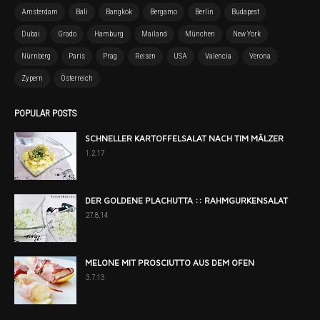
Amsterdam
Bali
Bangkok
Bergamo
Berlin
Budapest
Dubai
Grado
Hamburg
Mailand
München
New York
Nürnberg
Paris
Prag
Reisen
USA
Valencia
Verona
Zypern
Österreich
POPULAR POSTS
SCHNELLER KARTOFFELSALAT NACH TIM MÄLZER
1.2.17
DER GOLDENE PLACHUTTA :: RAHMGURKENSALAT
27.8.14
MELONE MIT PROSCIUTTO AUS DEM OFEN
3.7.13