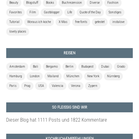
Beauty
Blogstuff
Books
Buchrezension
Diverse
Fashion
Favorites
Film
Gastblogger
Life
Quote of the Day
Sonstiges
Tutorial
Woraus ich koche
X-Mas
free fonts
getestet
instalove
lovely places
REISEN
Amsterdam
Bali
Bergamo
Berlin
Budapest
Dubai
Grado
Hamburg
London
Mailand
München
New York
Nürnberg
Paris
Prag
USA
Valencia
Verona
Zypern
SO FLEISSIG SIND WIR
Dieser Blog hat 1111 Posts
und 1822 Kommentare
KOCHBUCH-EMPFEHLUNGEN