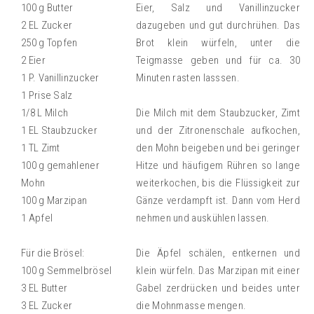
100 g Butter
Eier, Salz und Vanillinzucker
2 EL Zucker
dazugeben und gut durchrühen. Das
250 g Topfen
Brot klein würfeln, unter die
2 Eier
Teigmasse geben und für ca. 30
1 P. Vanillinzucker
Minuten rasten lasssen.
1 Prise Salz
1/8 L Milch
Die Milch mit dem Staubzucker, Zimt
1 EL Staubzucker
und der Zitronenschale aufkochen,
1 TL Zimt
den Mohn beigeben und bei geringer
100 g gemahlener
Hitze und häufigem Rühren so lange
Mohn
weiterkochen, bis die Flüssigkeit zur
100 g Marzipan
Gänze verdampft ist. Dann vom Herd
1 Apfel
nehmen und auskühlen lassen.
Für die Brösel:
Die Äpfel schälen, entkernen und
100 g Semmelbrösel
klein würfeln. Das Marzipan mit einer
3 EL Butter
Gabel zerdrücken und beides unter
3 EL Zucker
die Mohnmasse mengen.